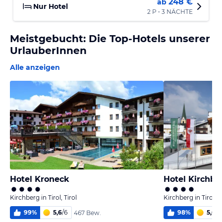
248 €
ab
Nur Hotel
2 P • 3 NÄCHTE
Meistgebucht: Die Top-Hotels unserer
UrlauberInnen
Alle anzeigen
Hotel Kroneck
Hotel Kirchbe
Kirchberg in Tirol, Tirol
Kirchberg in Tirol, T
99
%
5,6
/
6
98
%
5,6
/
6
467 Bew.