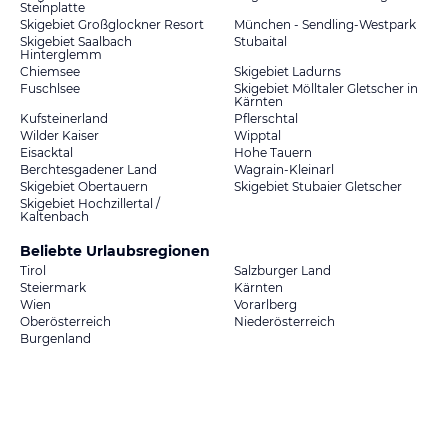
Steinplatte
Skigebiet Großglockner Resort
München - Sendling-Westpark
Skigebiet Saalbach
Stubaital
Hinterglemm
Chiemsee
Skigebiet Ladurns
Fuschlsee
Skigebiet Mölltaler Gletscher in
Kärnten
Kufsteinerland
Pflerschtal
Wilder Kaiser
Wipptal
Eisacktal
Hohe Tauern
Berchtesgadener Land
Wagrain-Kleinarl
Skigebiet Obertauern
Skigebiet Stubaier Gletscher
Skigebiet Hochzillertal /
Kaltenbach
Beliebte Urlaubsregionen
Tirol
Salzburger Land
Steiermark
Kärnten
Wien
Vorarlberg
Oberösterreich
Niederösterreich
Burgenland