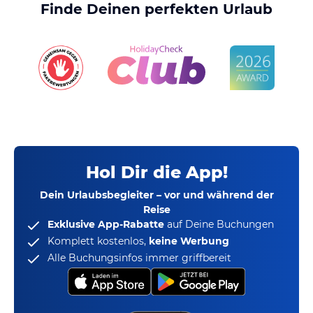
Finde Deinen perfekten Urlaub
Hol Dir die App!
Dein Urlaubsbegleiter – vor und während der
Reise
Exklusive App-Rabatte
auf Deine Buchungen
Komplett kostenlos,
keine Werbung
Alle Buchungsinfos immer griffbereit