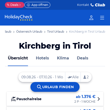
%
Deals
App öffnen
Kontakt
 Urlaub
Österreich Urlaub
Tirol Urlaub
Kirchberg in Tirol Urlaub
Kirchberg in Tirol
Übersicht
Hotels
Klima
Deals
1.376 €
ab
Pauschalreise
2 P • 1 WOCHE