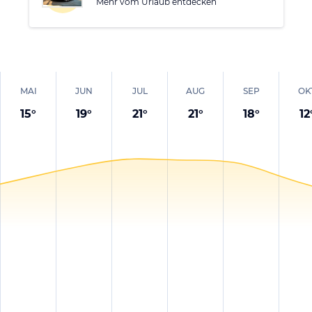
Mehr vom Urlaub entdecken
MAI
JUN
JUL
AUG
SEP
OK
15
°
19
°
21
°
21
°
18
°
12