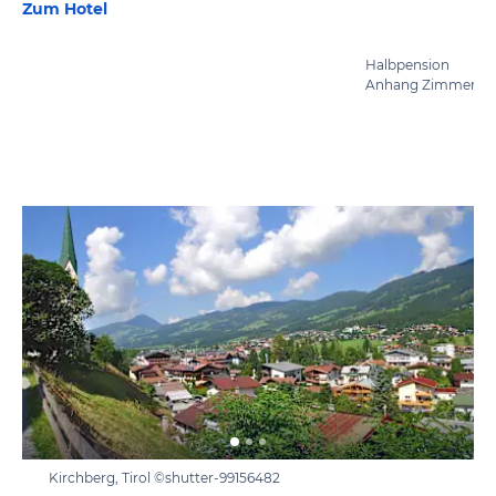
Zum Hotel
Halbpension
Anhang Zimmer
Kirchberg, Tirol ©shutter-99156482