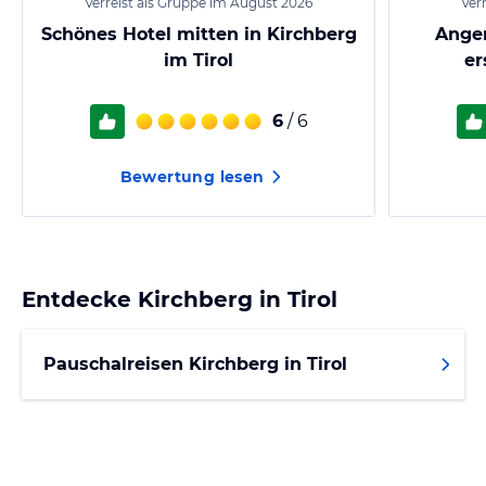
Verreist als Gruppe im August 2026
Ver
Schönes Hotel mitten in Kirchberg
Ange
im Tirol
er
6
/ 6
Bewertung lesen
Entdecke
Kirchberg in Tirol
Pauschalreisen Kirchberg in Tirol