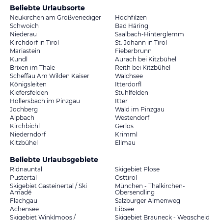
Beliebte Urlaubsorte
Neukirchen am Großvenediger
Hochfilzen
Schwoich
Bad Häring
Niederau
Saalbach-Hinterglemm
Kirchdorf in Tirol
St. Johann in Tirol
Mariastein
Fieberbrunn
Kundl
Aurach bei Kitzbühel
Brixen im Thale
Reith bei Kitzbühel
Scheffau Am Wilden Kaiser
Walchsee
Königsleiten
Itterdorfl
Kiefersfelden
Stuhlfelden
Hollersbach im Pinzgau
Itter
Jochberg
Wald im Pinzgau
Alpbach
Westendorf
Kirchbichl
Gerlos
Niederndorf
Krimml
Kitzbühel
Ellmau
Beliebte Urlaubsgebiete
Ridnauntal
Skigebiet Plose
Pustertal
Osttirol
Skigebiet Gasteinertal / Ski
München - Thalkirchen-
Amadé
Obersendling
Flachgau
Salzburger Almenweg
Achensee
Eibsee
Skigebiet Winklmoos /
Skigebiet Brauneck - Wegscheid