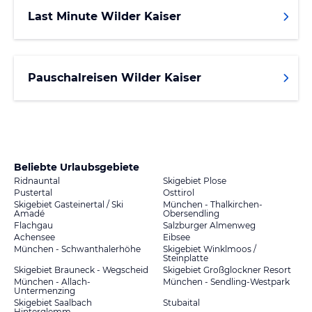
Last Minute Wilder Kaiser
Pauschalreisen Wilder Kaiser
Beliebte Urlaubsgebiete
Ridnauntal
Skigebiet Plose
Pustertal
Osttirol
Skigebiet Gasteinertal / Ski
München - Thalkirchen-
Amadé
Obersendling
Flachgau
Salzburger Almenweg
Achensee
Eibsee
München - Schwanthalerhöhe
Skigebiet Winklmoos /
Steinplatte
Skigebiet Brauneck - Wegscheid
Skigebiet Großglockner Resort
München - Allach-
München - Sendling-Westpark
Untermenzing
Skigebiet Saalbach
Stubaital
Hinterglemm