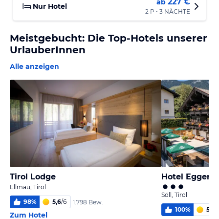
227 €
ab
Nur Hotel
2 P • 3 NÄCHTE
Meistgebucht: Die Top-Hotels unserer
UrlauberInnen
Alle anzeigen
Tirol Lodge
Hotel Eggerwi
Ellmau, Tirol
Söll, Tirol
98
%
5,6
/
6
1.798 Bew.
100
%
5,8
/
Zum Hotel