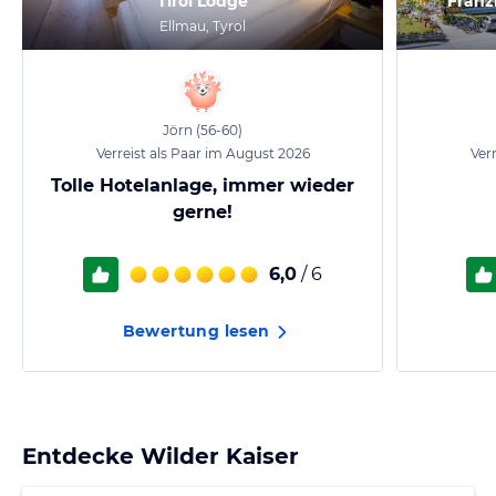
Tirol Lodge
Franz
Ellmau, Tyrol
Jörn
(56-60)
Verreist als Paar im August 2026
Ver
Tolle Hotelanlage, immer wieder
gerne!
6,0
/ 6
Bewertung lesen
Entdecke
Wilder Kaiser