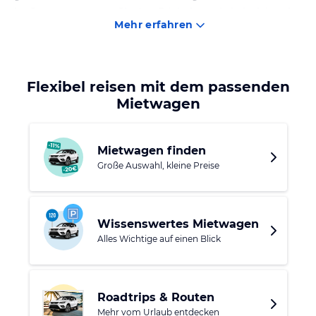
Im Sommer erwarten Sie dort Erlebnisse wie beispielsweise
Mehr erfahren
Canyoning, Paragleiten, Trailrunning, sowie ein 27-Loch
Golfplatz.
In den Kaiser-Orten Ellmau, Going, Scheffau und Söll im
Flexibel reisen mit dem passenden
Naturschutzgebiet Wilder Kaiser stehen Ihnen attraktive
Mietwagen
Unterkünfte für Ihren Urlaub zur Verfügung.
Mietwagen finden
Große Auswahl, kleine Preise
Wissenswertes Mietwagen
Alles Wichtige auf einen Blick
Roadtrips & Routen
Mehr vom Urlaub entdecken