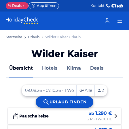
%
Deals
App öffnen
Kontakt
Startseite
Urlaub
Wilder Kaiser Urlaub
Wilder Kaiser
Übersicht
Hotels
Klima
Deals
1.290 €
ab
Pauschalreise
2 P • 1 WOCHE