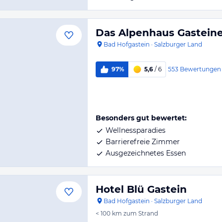
Das Alpenhaus Gasteine
Bad Hofgastein
·
Salzburger Land
553
Bewertungen
97%
5,6
/ 6
Besonders gut bewertet:
Wellnessparadies
Barrierefreie Zimmer
Ausgezeichnetes Essen
Hotel Blü Gastein
Bad Hofgastein
·
Salzburger Land
< 100 km
zum Strand