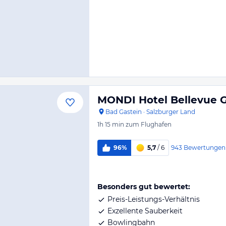
MONDI Hotel Bellevue G
Bad Gastein
·
Salzburger Land
1h 15 min
zum Flughafen
943
Bewertungen
96%
5,7
/ 6
Besonders gut bewertet:
Preis-Leistungs-Verhältnis
Exzellente Sauberkeit
Bowlingbahn