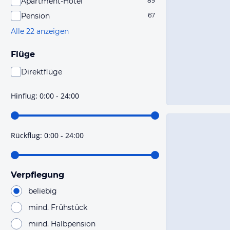
Apartment-Hotel
89
Pension
67
Alle 22 anzeigen
Flüge
Direktflüge
Du findest mit dieser Einstellung Flüge, die mit sehr
hoher Wahrscheinlichkeit Direktflüge sind. Bitte
Hinflug
:
0:00 - 24:00
prüfe vor der Buchung noch einmal die Flugdetails.
Rückflug
:
0:00 - 24:00
Verpflegung
beliebig
mind. Frühstück
mind. Halbpension