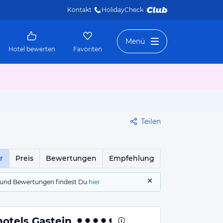
Kontakt
HolidayCheck 
Menü
Hotel bewerten
Favoriten
Teilen
r
Preis
Bewertungen
Empfehlung
gs und Bewertungen findest Du
hier
otels Gastein