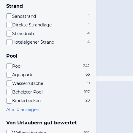
Strand
Sandstrand
1
Direkte Strandlage
1
Strandnah
4
Hoteleigener Strand
4
Pool
Pool
242
Aquapark
66
Wasserrutsche
19
Beheizter Pool
107
Kinderbecken
29
Alle 10 anzeigen
Von Urlaubern gut bewertet
102