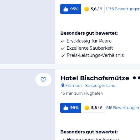
1.136
Bewertunge
95%
5,6
/ 6
Besonders gut bewertet:
Erstklassig für Paare
Exzellente Sauberkeit
Preis-Leistungs-Verhältnis
Hotel Bischofsmütze
Filzmoos
·
Salzburger Land
45 min
zum Flughafen
816
Bewertungen
99%
5,8
/ 6
Besonders gut bewertet:
Hervorragender Service