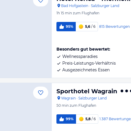
Bad Hofgastein
·
Salzburger Land
1h 15 min
zum Flughafen
815
Bewertungen
95%
5,6
/ 6
Besonders gut bewertet:
Wellnessparadies
Preis-Leistungs-Verhältnis
Ausgezeichnetes Essen
Sporthotel Wagrain
Wagrain
·
Salzburger Land
50 min
zum Flughafen
1.387
Bewertunge
99%
5,8
/ 6