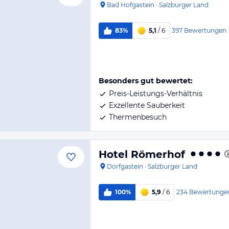
Bad Hofgastein
·
Salzburger Land
397
Bewertungen
83%
5,1
/ 6
Besonders gut bewertet:
Preis-Leistungs-Verhältnis
Exzellente Sauberkeit
Thermenbesuch
Hotel Römerhof
Dorfgastein
·
Salzburger Land
234
Bewertunge
100%
5,9
/ 6