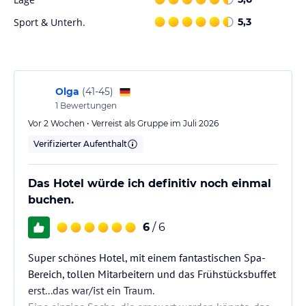
Nichtraucherzimmer (inklusive Balkon). Ein ausgewiesener
Raucherbereich ist vorhanden.
Sport & Unterh.
5,3
Gastronomie im Hotel
Restaurant Feinspitz:
Unser Hotelrestaurant, in dem Ihnen jeden Morgen das Frühstück
Olga
(
41-45
)
serviert wird. Sie haben die Möglichkeit (nach Anfrage und
1
Bewertungen
Verfügbarkeit) die ¾-Pension mit Kaffe&Kuchen am Nachmittag
Vor 2 Wochen • Verreist als Gruppe im Juli 2026
und 4-Gang-Abendessen hinzuzubuchen.
Verifizierter Aufenthalt
Stroblhaus:
Unser historisches Bauernhaus mit Gastgarten und neuer
Das Hotel würde ich definitiv noch einmal
Stroblbar. Hier gibt es „zünftigen Schmaus“ und Süßes für
Feinschmecker.
buchen.
Bar 902:
6
/ 6
Köstliche Cocktails sowie regionale und internationale Weine
erwarten Sie an der Bar 902 mit eigener Vinothek.
Super schönes Hotel, mit einem fantastischen Spa-
Bereich, tollen Mitarbeitern und das Frühstücksbuffet
Sport und Unterhaltung
erst...das war/ist ein Traum.
Wellness & aja Spa: