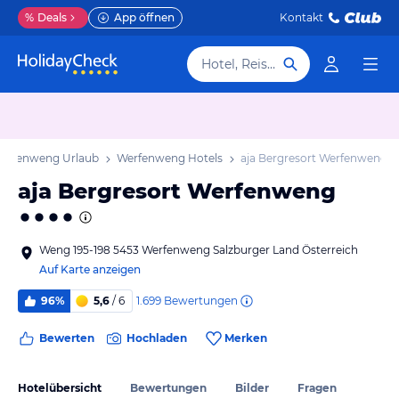
%
Deals
App öffnen
Kontakt
Hotel, Reiseziel
erfenweng Urlaub
Werfenweng Hotels
aja Bergresort Werfenweng
aja Bergresort Werfenweng
Weng 195-198 5453 Werfenweng Salzburger Land Österreich
Auf Karte anzeigen
1.699
Bewertungen
96%
5,6
/ 6
Bewerten
Hochladen
Merken
Hotelübersicht
Bewertungen
Bilder
Fragen