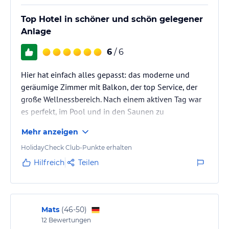
Top Hotel in schöner und schön gelegener
Anlage
6
/ 6
Hier hat einfach alles gepasst: das moderne und
geräumige Zimmer mit Balkon, der top Service, der
große Wellnessbereich. Nach einem aktiven Tag war
es perfekt, im Pool und in den Saunen zu
entspannen.
Mehr anzeigen
Die Aussicht auf die Berge war phantastisch. Vom
HolidayCheck Club-Punkte erhalten
Hotel aus konnte man direkt zu den Wanderungen
Hilfreich
Teilen
aufbrechen.
Das Frühstück war sehr reichhaltig und vielfältig, mit
regionalen Produkten. Toll war auch die
Mats
(
46-50
)
12
Bewertungen
Kaffeestunde!