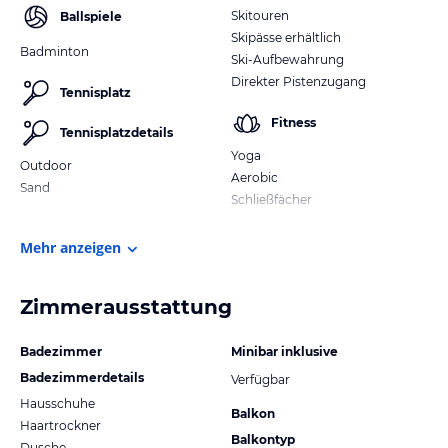
Skitouren
Ballspiele
Skipässe erhältlich
Badminton
Ski-Aufbewahrung
Direkter Pistenzugang
Tennisplatz
Fitness
Tennisplatzdetails
Yoga
Outdoor
Aerobic
Sand
Schließfächer
Mehr anzeigen
Zimmerausstattung
Badezimmer
Minibar inklusive
Badezimmerdetails
Verfügbar
Hausschuhe
Balkon
Haartrockner
Balkontyp
Dusche