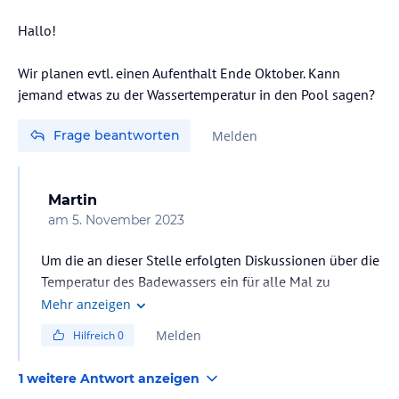
Hallo!
Wir planen evtl. einen Aufenthalt Ende Oktober. Kann
jemand etwas zu der Wassertemperatur in den Pool sagen?
Frage beantworten
Melden
Martin
am
5. November 2023
Um die an dieser Stelle erfolgten Diskussionen über die
Temperatur des Badewassers ein für alle Mal zu
beenden, habe ich kurzerhand nachgemessen: Im
Mehr anzeigen
Außenpool sind es 27 °C (das dürfte weitaus wärmer
Melden
Hilfreich
0
sein als in den meisten heimischen Hallenbädern, aber
natürlich nicht so heiß wie in einem Thermalbad), in
1 weitere Antwort anzeigen
den beiden Whirlpools sogar jeweils 30 °C.