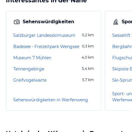
Interessantes in der Nähe
Sehenswürdigkeiten
Spor
Salzburger Landesskimuseum
0,2
km
Sessellif
Badesee - Freizeitpark Wengsee
0,3
km
Bergbahn
Museum 7 Mühlen
4,0
km
Tennengebirge
5,4
km
Skipiste 
Greifvogelwarte
5,7
km
Ski-Spru
Sport- un
Sehenswürdigkeiten in Werfenweng
Werfenw