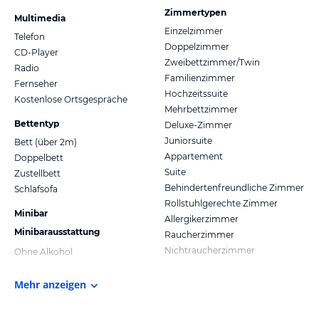
Zimmertypen
Multimedia
Einzelzimmer
Telefon
Doppelzimmer
CD-Player
Zweibettzimmer/Twin
Radio
Familienzimmer
Fernseher
Hochzeitssuite
Kostenlose Ortsgespräche
Mehrbettzimmer
Bettentyp
Deluxe-Zimmer
Juniorsuite
Bett (über 2m)
Appartement
Doppelbett
Suite
Zustellbett
Behindertenfreundliche Zimmer
Schlafsofa
Rollstuhlgerechte Zimmer
Minibar
Allergikerzimmer
Minibarausstattung
Raucherzimmer
Nichtraucherzimmer
Ohne Alkohol
Mehr anzeigen