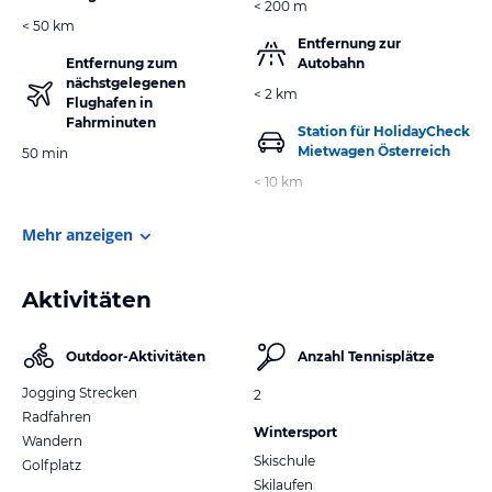
< 200 m
< 50 km
Entfernung zur
Entfernung zum
Autobahn
nächstgelegenen
< 2 km
Flughafen in
Fahrminuten
Station für HolidayCheck
Mietwagen Österreich
50 min
< 10 km
Mehr anzeigen
Aktivitäten
Outdoor-Aktivitäten
Anzahl Tennisplätze
Jogging Strecken
2
Radfahren
Wintersport
Wandern
Skischule
Golfplatz
Skilaufen