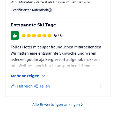
Vor 6 Monaten • Verreist als Gruppe im Februar 2026
Die Idee, kostenlose Shuttles zu den umliegenden
Verifizierter Aufenthalt
Städten anzubieten, ist grundsätzlich gut. Etwas…
Entspannte Ski-Tage
6
/ 6
Tolles Hotel mit super freundlichen Mitarbeitenden!
Wir hatten eine entspannte Skiwoche und waren
jederzeit gut im aja Bergressort aufgehoben. Essen
toll, Wellnessbereich sehr ansprechend. Zimmer
schön und alles sehr sauber und gepflegt. Preis-
Mehr anzeigen
Leistungsverhältnis gut.
Hilfreich
Teilen
Alle Bewertungen anzeigen