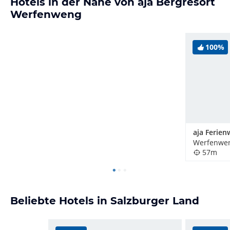
Hotels in der Nähe von aja Bergresort
Werfenweng
100%
Werfenwen
57m
Beliebte Hotels in Salzburger Land