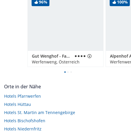
96%
100%
Gut Wenghof - Family Resort
Werfenweng, Österreich
Werfenwen
Orte in der Nähe
Hotels
Pfarrwerfen
Hotels
Hüttau
Hotels
St. Martin am Tennengebirge
Hotels
Bischofshofen
Hotels
Niedernfritz