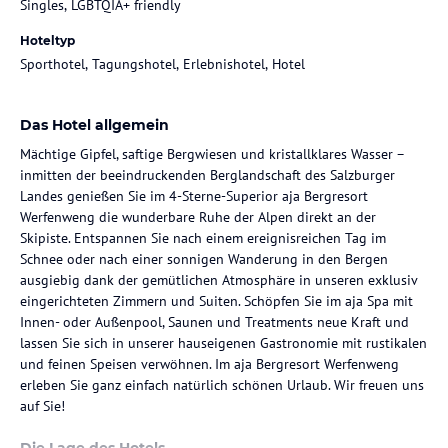
Singles, LGBTQIA+ friendly
Hoteltyp
Sporthotel, Tagungshotel, Erlebnishotel, Hotel
Das Hotel allgemein
Mächtige Gipfel, saftige Bergwiesen und kristallklares Wasser –
inmitten der beeindruckenden Berglandschaft des Salzburger
Landes genießen Sie im 4-Sterne-Superior aja Bergresort
Werfenweng die wunderbare Ruhe der Alpen direkt an der
Skipiste. Entspannen Sie nach einem ereignisreichen Tag im
Schnee oder nach einer sonnigen Wanderung in den Bergen
ausgiebig dank der gemütlichen Atmosphäre in unseren exklusiv
eingerichteten Zimmern und Suiten. Schöpfen Sie im aja Spa mit
Innen- oder Außenpool, Saunen und Treatments neue Kraft und
lassen Sie sich in unserer hauseigenen Gastronomie mit rustikalen
und feinen Speisen verwöhnen. Im aja Bergresort Werfenweng
erleben Sie ganz einfach natürlich schönen Urlaub. Wir freuen uns
auf Sie!
Die Lage des Hotels