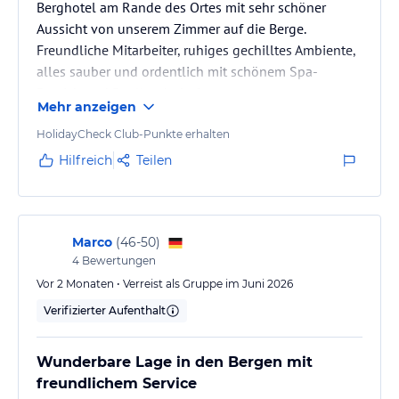
Berghotel am Rande des Ortes mit sehr schöner
Aussicht von unserem Zimmer auf die Berge.
Mit der Werfenweng Card sind Sie mobil und flexibel. Viele
unvergessliche Aktivitäten sind für Werfenweng Card-Besitzer
Freundliche Mitarbeiter, ruhiges gechilltes Ambiente,
kostenfrei.
alles sauber und ordentlich mit schönem Spa-
Bereich und Poollandschaft.
Sonstige Einrichtungen und Services
Mehr anzeigen
Vom 16. November bis einschließlich 18. November 2026 wird
HolidayCheck Club-Punkte erhalten
unser Spa Bereich seiner jährlichen Revision unterzogen. In
Hilfreich
Teilen
diesem Zeitraum kann der Pool- und Saunabereich leider nicht
genutzt werden. Ebenso sind keine Anwendungen möglich. Vielen
Dank für Ihr Verständnis!
Marco
(
46-50
)
Hinweis:
Allgemeine und unverbindliche
Hoteliers-/Veranstalter-/Kataloginformationen. Alle Angaben
4
Bewertungen
ohne Gewähr und ohne Prüfung durch HolidayCheck. Bitte
Vor 2 Monaten • Verreist als Gruppe im Juni 2026
lies vor der Buchung die verbindlichen
Angebotsdetails
des
Verifizierter Aufenthalt
jeweiligen Veranstalters.
Wunderbare Lage in den Bergen mit
freundlichem Service