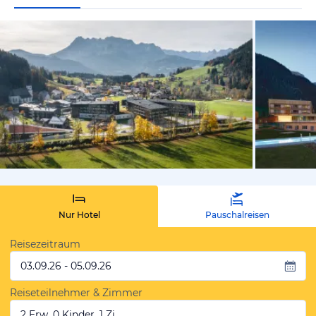
vom Hoteli
Nur Hotel
Pauschalreisen
Reisezeitraum
03.09.26 - 05.09.26
Reiseteilnehmer & Zimmer
2 Erw, 0 Kinder, 1 Zi.