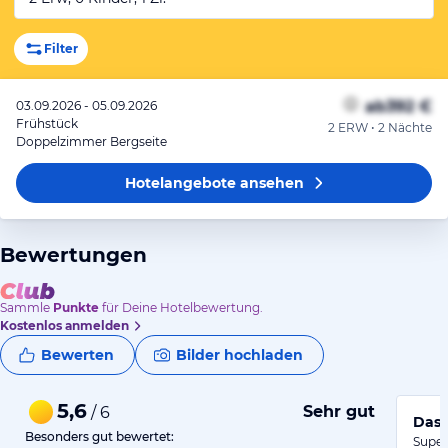
Filter
ab
392 €
03.09.2026 - 05.09.2026
Frühstück
2 ERW • 2 Nächte
Doppelzimmer Bergseite
Hotelangebote
ansehen
Bewertungen
Sammle
Punkte
für Deine Hotelbewertung.
Kostenlos anmelden
Bewerten
Bilder hochladen
5,6
Sehr gut
/ 6
Das 
Besonders gut bewertet:
Super