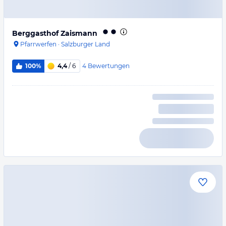
Berggasthof Zaismann
Pfarrwerfen
·
Salzburger Land
4
Bewertungen
100%
4,4
/ 6