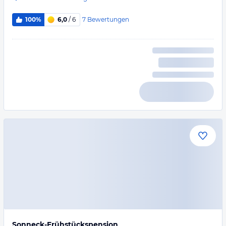
7
Bewertungen
100%
6,0
/ 6
Sonneck-Frühstückspension