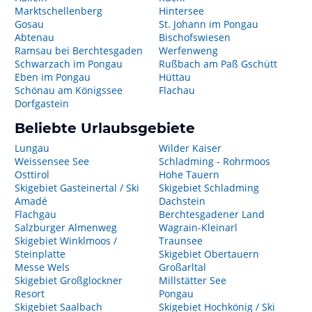
Marktschellenberg
Hintersee
Gosau
St. Johann im Pongau
Abtenau
Bischofswiesen
Ramsau bei Berchtesgaden
Werfenweng
Schwarzach im Pongau
Rußbach am Paß Gschütt
Eben im Pongau
Hüttau
Schönau am Königssee
Flachau
Dorfgastein
Beliebte Urlaubsgebiete
Lungau
Wilder Kaiser
Weissensee See
Schladming - Rohrmoos
Osttirol
Hohe Tauern
Skigebiet Gasteinertal / Ski
Skigebiet Schladming
Amadé
Dachstein
Flachgau
Berchtesgadener Land
Salzburger Almenweg
Wagrain-Kleinarl
Skigebiet Winklmoos /
Traunsee
Steinplatte
Skigebiet Obertauern
Messe Wels
Großarltal
Skigebiet Großglockner
Millstätter See
Resort
Pongau
Skigebiet Saalbach
Skigebiet Hochkönig / Ski