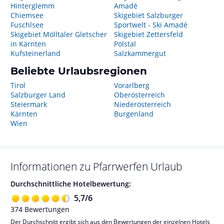
Hinterglemm
Amadé
Chiemsee
Skigebiet Salzburger
Fuschlsee
Sportwelt - Ski Amadé
Skigebiet Mölltaler Gletscher
Skigebiet Zettersfeld
in Kärnten
Pölstal
Kufsteinerland
Salzkammergut
Beliebte Urlaubsregionen
Tirol
Vorarlberg
Salzburger Land
Oberösterreich
Steiermark
Niederösterreich
Kärnten
Burgenland
Wien
Informationen zu
Pfarrwerfen
Urlaub
Durchschnittliche Hotelbewertung:
5,7
/
6
374
Bewertungen
Der Durchschnitt ergibt sich aus den Bewertungen der einzelnen Hotels