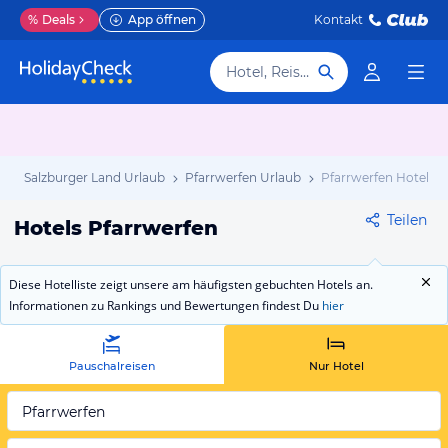
%
Deals
App öffnen
Kontakt
Hotel, Reiseziel
b
Salzburger Land Urlaub
Pfarrwerfen Urlaub
Pfarrwerfen Hotels
Teilen
Hotels Pfarrwerfen
Diese Hotelliste zeigt unsere am häufigsten gebuchten Hotels an.
Informationen zu Rankings und Bewertungen findest Du
hier
Pauschalreisen
Nur Hotel
Pfarrwerfen