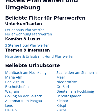
Hotels
Pfarrwerfen
und
Umgebung
Beliebte Filter für Pfarrwerfen
Unterkunftsarten
Ferienhaus Pfarrwerfen
Ferienwohnung Pfarrwerfen
Komfort & Luxus
3 Sterne Hotel Pfarrwerfen
Themen & Interessen
Haustiere & Urlaub mit Hund Pfarrwerfen
Beliebte Urlaubsorte
Mühlbach am Hochkönig
Saalfelden am Steinernen
Maria Alm
Meer
Bad Vigaun
Niedernfritz
Bischofshofen
Großarl
Wagrain
Dienten am Hochkönig
Golling an der Salzach
Berchtesgaden
Altenmarkt im Pongau
Kleinarl
Lend
Krispl
Hallein
Kuchl