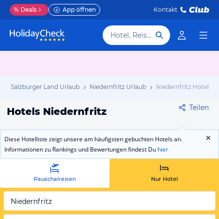
%
Deals
App öffnen
Kontakt
Hotel, Reiseziel
b
Salzburger Land Urlaub
Niedernfritz Urlaub
Niedernfritz Hotels
Teilen
Hotels Niedernfritz
Diese Hotelliste zeigt unsere am häufigsten gebuchten Hotels an.
Informationen zu Rankings und Bewertungen findest Du
hier
Pauschalreisen
Nur Hotel
Niedernfritz