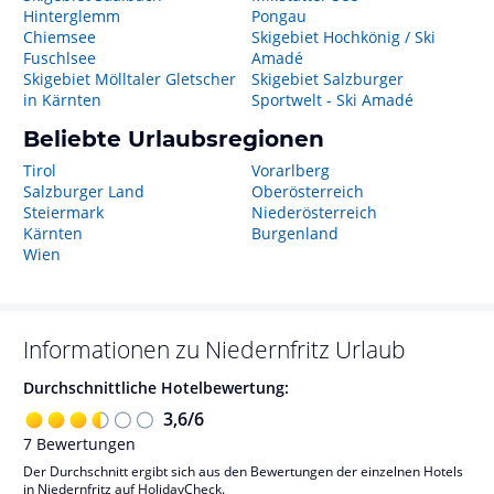
Hinterglemm
Pongau
Chiemsee
Skigebiet Hochkönig / Ski
Fuschlsee
Amadé
Skigebiet Mölltaler Gletscher
Skigebiet Salzburger
in Kärnten
Sportwelt - Ski Amadé
Beliebte Urlaubsregionen
Tirol
Vorarlberg
Salzburger Land
Oberösterreich
Steiermark
Niederösterreich
Kärnten
Burgenland
Wien
Informationen zu
Niedernfritz
Urlaub
Durchschnittliche Hotelbewertung:
3,6
/
6
7
Bewertungen
Der Durchschnitt ergibt sich aus den Bewertungen der einzelnen Hotels
in Niedernfritz auf HolidayCheck.