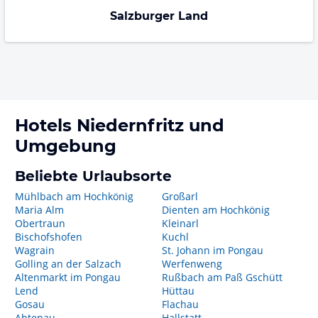
Salzburger Land
Hotels
Niedernfritz
und
Umgebung
Beliebte Urlaubsorte
Mühlbach am Hochkönig
Großarl
Maria Alm
Dienten am Hochkönig
Obertraun
Kleinarl
Bischofshofen
Kuchl
Wagrain
St. Johann im Pongau
Golling an der Salzach
Werfenweng
Altenmarkt im Pongau
Rußbach am Paß Gschütt
Lend
Hüttau
Gosau
Flachau
Abtenau
Hallstatt