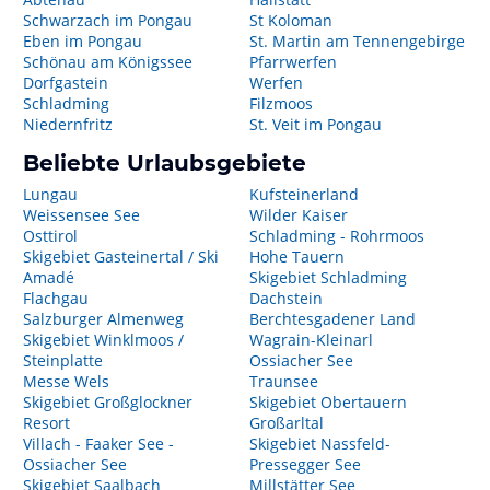
Schwarzach im Pongau
St Koloman
Eben im Pongau
St. Martin am Tennengebirge
Schönau am Königssee
Pfarrwerfen
Dorfgastein
Werfen
Schladming
Filzmoos
Niedernfritz
St. Veit im Pongau
Beliebte Urlaubsgebiete
Lungau
Kufsteinerland
Weissensee See
Wilder Kaiser
Osttirol
Schladming - Rohrmoos
Skigebiet Gasteinertal / Ski
Hohe Tauern
Amadé
Skigebiet Schladming
Flachgau
Dachstein
Salzburger Almenweg
Berchtesgadener Land
Skigebiet Winklmoos /
Wagrain-Kleinarl
Steinplatte
Ossiacher See
Messe Wels
Traunsee
Skigebiet Großglockner
Skigebiet Obertauern
Resort
Großarltal
Villach - Faaker See -
Skigebiet Nassfeld-
Ossiacher See
Pressegger See
Skigebiet Saalbach
Millstätter See