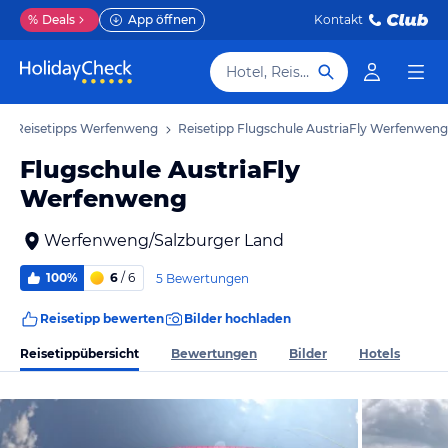
%
Deals
App öffnen
Kontakt
Hotel, Reiseziel
Reisetipps Werfenweng
Reisetipp Flugschule AustriaFly Werfenweng
Flugschule AustriaFly
Werfenweng
Werfenweng/Salzburger Land
100%
6
/ 6
5 Bewertungen
Reisetipp bewerten
Bilder hochladen
Reisetippübersicht
Bewertungen
Bilder
Hotels