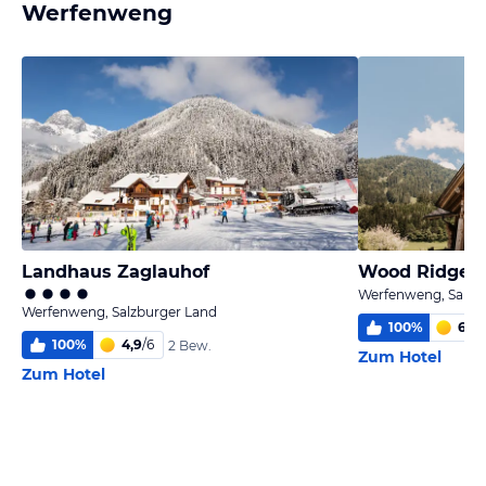
Werfenweng
Landhaus Zaglauhof
Wood Ridge L
Werfenweng, Salzb
Werfenweng, Salzburger Land
100
%
6,0
/
100
%
4,9
/
6
2 Bew.
Zum Hotel
Zum Hotel