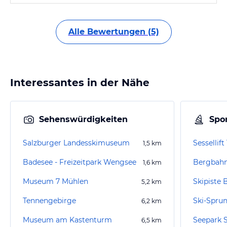
Alle Bewertungen (5)
Interessantes in der Nähe
Sehenswürdigkeiten
Spor
Salzburger Landesskimuseum
Sessellif
1,5
km
Badesee - Freizeitpark Wengsee
Bergbahn
1,6
km
Museum 7 Mühlen
Skipiste 
5,2
km
Tennengebirge
Ski-Spru
6,2
km
Museum am Kastenturm
Seepark S
6,5
km