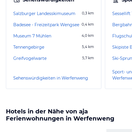
Salzburger Landesskimuseum
0,3
km
Sessellif
Badesee - Freizeitpark Wengsee
0,4
km
Bergbahn
Museum 7 Mühlen
4,0
km
Tennengebirge
5,4
km
Skipiste 
Greifvogelwarte
5,7
km
Ski-Spru
Sport- un
Sehenswürdigkeiten in Werfenweng
Werfenw
Hotels in der Nähe von aja
Ferienwohnungen in Werfenweng