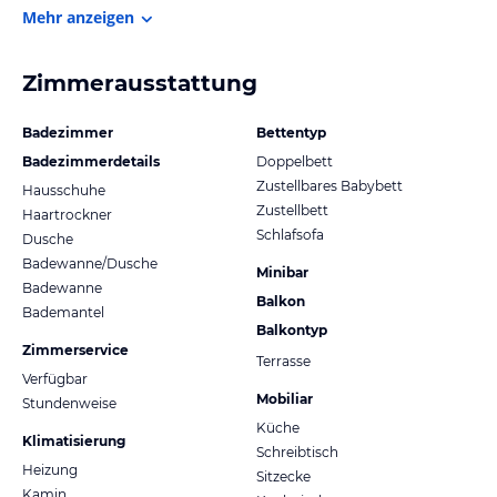
Mehr anzeigen
Zimmerausstattung
Badezimmer
Bettentyp
Badezimmerdetails
Doppelbett
Zustellbares Babybett
Hausschuhe
Zustellbett
Haartrockner
Schlafsofa
Dusche
Badewanne/Dusche
Minibar
Badewanne
Balkon
Bademantel
Balkontyp
Zimmerservice
Terrasse
Verfügbar
Mobiliar
Stundenweise
Küche
Klimatisierung
Schreibtisch
Heizung
Sitzecke
Kamin