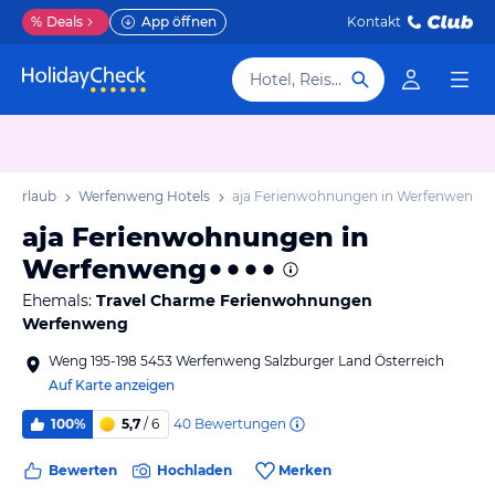
%
Deals
App öffnen
Kontakt
Hotel, Reiseziel
g Urlaub
Werfenweng Hotels
aja Ferienwohnungen in Werfenweng
aja Ferienwohnungen in
Werfenweng
Ehemals:
Travel Charme Ferienwohnungen
Werfenweng
Weng 195-198 5453 Werfenweng Salzburger Land Österreich
Auf Karte anzeigen
40
Bewertungen
100%
5,7
/ 6
Bewerten
Hochladen
Merken