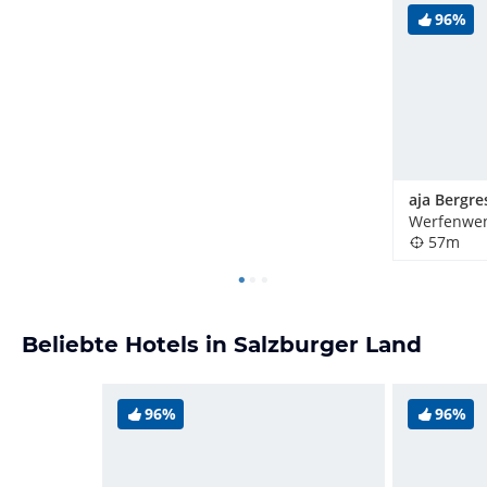
96%
Werfenwen
57m
Beliebte Hotels in Salzburger Land
96%
96%