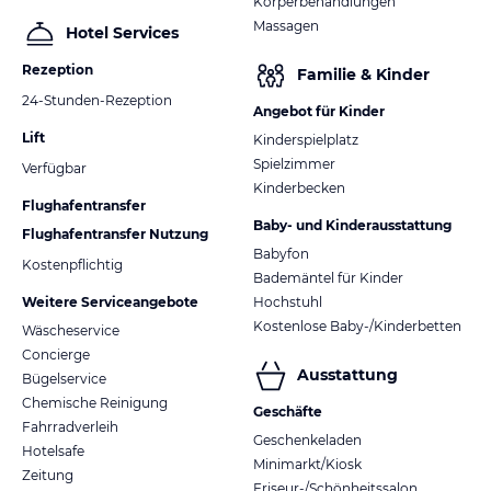
Körperbehandlungen
Massagen
Hotel Services
Rezeption
Familie & Kinder
24-Stunden-Rezeption
Angebot für Kinder
Lift
Kinderspielplatz
Spielzimmer
Verfügbar
Kinderbecken
Flughafentransfer
Baby- und Kinderausstattung
Flughafentransfer Nutzung
Babyfon
Kostenpflichtig
Bademäntel für Kinder
Weitere Serviceangebote
Hochstuhl
Kostenlose Baby-/Kinderbetten
Wäscheservice
Concierge
Ausstattung
Bügelservice
Chemische Reinigung
Geschäfte
Fahrradverleih
Geschenkeladen
Hotelsafe
Minimarkt/Kiosk
Zeitung
Friseur-/Schönheitssalon