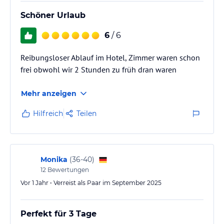
Nichtraucherzonen (inklusive Balkon und Terrasse). Ein
ausgewiesener Raucherbereich ist vorhanden.
Schöner Urlaub
Gastronomie im Hotel
6
/ 6
Restaurant Feinspitz:
Reibungsloser Ablauf im Hotel, Zimmer waren schon
Unser Tipp für alle, die abends mal keine Lust haben zu kochen
oder zum Frühstück gerne mal das Buffet im aja Bergresort testen
frei obwohl wir 2 Stunden zu früh dran waren
möchten: Auf Nachfrage und nach Verfügbarkeit haben Sie die
Möglichkeit, im Restaurant zu frühstücken oder das Abendbuffet
Mehr anzeigen
zu genießen.
Hilfreich
Teilen
Stroblhaus:
Unser historisches Bauernhaus mit Gastgarten und neuer
Stroblbar. Hier gibt es „zünftigen Schmaus“ und Süßes für
Feinschmecker.
Monika
(
36-40
)
12
Bewertungen
Bar 902:
Köstliche Cocktails sowie regionale und internationale Weine
Vor 1 Jahr • Verreist als Paar im September 2025
erwarten Sie an der Bar 902 mit eigener Vinothek.
Perfekt für 3 Tage
Sport und Unterhaltung