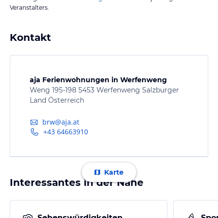
Veranstalters.
Kontakt
aja Ferienwohnungen in Werfenweng
Weng 195-198 5453 Werfenweng Salzburger
Land Österreich
brw@aja.at
+43 64663910
Karte
Interessantes in der Nähe
Sehenswürdigkeiten
Spor