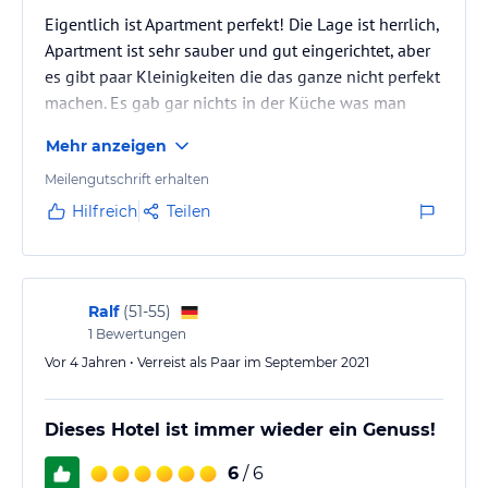
Eigentlich ist Apartment perfekt! Die Lage ist herrlich,
Apartment ist sehr sauber und gut eingerichtet, aber
es gibt paar Kleinigkeiten die das ganze nicht perfekt
machen. Es gab gar nichts in der Küche was man
sonst in einer Ferienwohnung erwartet weder Salz,
Mehr anzeigen
Pfeffer noch Öl oder ähnliches. Kaffee gab es auch
gar nicht. Wir sind spät in der Nacht angereist und der
Meilengutschrift erhalten
Herr am Empfang hat uns gesagt dass die Tiefgarage
Hilfreich
Teilen
12€ pro Tag kostet aber nicht erwähnt dass man
draußen kostenlos parken kann. Außerdem sollte
man…
Ralf
(
51-55
)
1
Bewertungen
Vor 4 Jahren • Verreist als Paar im September 2021
Dieses Hotel ist immer wieder ein Genuss!
6
/ 6