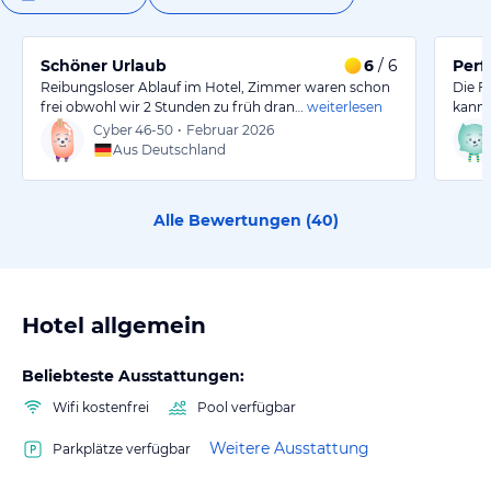
Schöner Urlaub
6
/ 6
Perf
Reibungsloser Ablauf im Hotel, Zimmer waren schon
Die F
frei obwohl wir 2 Stunden zu früh dran…
weiterlesen
kann 
Cyber
46-50
•
Februar 2026
Aus Deutschland
Alle Bewertungen (
40
)
Hotel allgemein
Beliebteste Ausstattungen:
Wifi kostenfrei
Pool verfügbar
Weitere Ausstattung
Parkplätze verfügbar