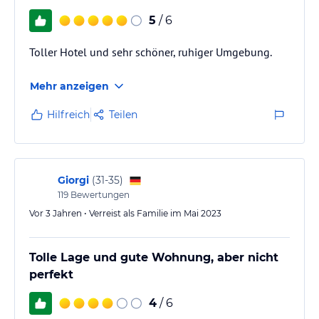
Winterwandern & Schneeschuhwandern, Paragleiten, Rodeln etc.
- Kultur und Erlebnisse: Seilgarten und Flying X Area,
5
/ 6
Mountaincarts, Puschl’s Rätselberg, HotSpot Panorama, Bikeberg
Rösnerköpfl usw.
Toller Hotel und sehr schöner, ruhiger Umgebung.
Mit der Werfenweng Card sind Sie mobil und flexibel. Viele
unvergessliche Aktivitäten sind für Werfenweng Card-Besitzer
Mehr anzeigen
kostenfrei.
Hilfreich
Teilen
Hinweis:
Allgemeine und unverbindliche
Hoteliers-/Veranstalter-/Kataloginformationen. Alle Angaben
ohne Gewähr und ohne Prüfung durch HolidayCheck. Bitte
lies vor der Buchung die verbindlichen
Angebotsdetails
des
Giorgi
(
31-35
)
jeweiligen Veranstalters.
119
Bewertungen
Vor 3 Jahren • Verreist als Familie im Mai 2023
Tolle Lage und gute Wohnung, aber nicht
perfekt
4
/ 6