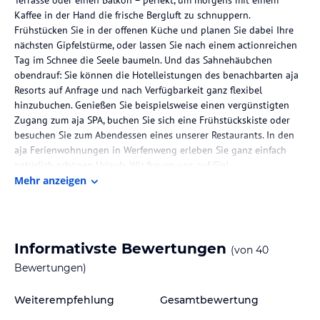
Kaffee in der Hand die frische Bergluft zu schnuppern.
Frühstücken Sie in der offenen Küche und planen Sie dabei Ihre
nächsten Gipfelstürme, oder lassen Sie nach einem actionreichen
Tag im Schnee die Seele baumeln. Und das Sahnehäubchen
obendrauf: Sie können die Hotelleistungen des benachbarten aja
Resorts auf Anfrage und nach Verfügbarkeit ganz flexibel
hinzubuchen. Genießen Sie beispielsweise einen vergünstigten
Zugang zum aja SPA, buchen Sie sich eine Frühstückskiste oder
besuchen Sie zum Abendessen eines unserer Restaurants. In den
aja Ferienwohnungen in Werfenweng erleben Sie ganz einfach
natürlich schönen Urlaub. Wir freuen uns auf Sie!
Mehr anzeigen
Die Lage des Hotels
Auf 902 Höhenmetern gelegen bietet die Umgebung der aja
Ferienwohnungen am aja Bergresort Werfenweng schier
unendliche Möglichkeiten die Natur zu erfahren. Der
Informativste Bewertungen
(von
40
Panoramablick auf die Berglandschaft des Salzburger Landes und
Bewertungen)
das sonnige, weite Hochplateau laden zu Erkundungstouren ein.
Weiterempfehlung
Gesamtbewertung
Zimmer / Unterbringung im Hotel