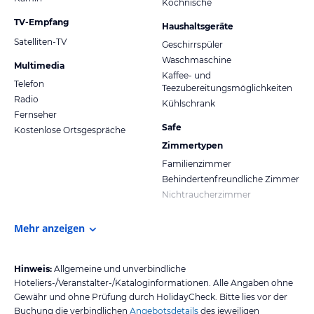
Kochnische
TV-Empfang
Haushaltsgeräte
Satelliten-TV
Geschirrspüler
Waschmaschine
Multimedia
Kaffee- und
Telefon
Teezubereitungsmöglichkeiten
Radio
Kühlschrank
Fernseher
Safe
Kostenlose Ortsgespräche
Zimmertypen
Familienzimmer
Behindertenfreundliche Zimmer
Nichtraucherzimmer
Mehr anzeigen
Hinweis:
Allgemeine und unverbindliche
Hoteliers-/Veranstalter-/Kataloginformationen. Alle Angaben ohne
Gewähr und ohne Prüfung durch HolidayCheck. Bitte lies vor der
Buchung die verbindlichen
Angebotsdetails
des jeweiligen