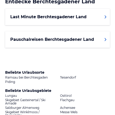
Entdecke
Berchtesgadener Land
Last Minute Berchtesgadener Land
Pauschalreisen Berchtesgadener Land
Beliebte Urlaubsorte
Ramsau bei Berchtesgaden
Teisendorf
Piding
Beliebte Urlaubsgebiete
Lungau
Osttirol
Skigebiet Gasteinertal / Ski
Flachgau
Amadé
Salzburger Almenweg
Achensee
Skigebiet Winklmoos /
Messe Wels