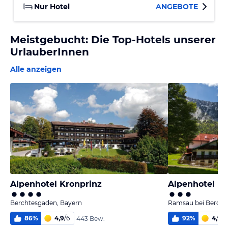
Nur Hotel
ANGEBOTE
Meistgebucht: Die Top-Hotels unserer
UrlauberInnen
Alle anzeigen
Alpenhotel Kronprinz
Alpenhotel Be
Berchtesgaden, Bayern
Ramsau bei Bercht
86
%
4,9
/
6
92
%
4,9
/
6
443 Bew.