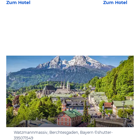
Zum Hotel
Zum Hotel
Watzmannmassiv, Berchtesgaden, Bayern ©shutter-
395071549