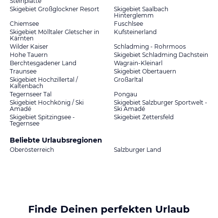
Steinplatte
Skigebiet Großglockner Resort
Skigebiet Saalbach
Hinterglemm
Chiemsee
Fuschlsee
Skigebiet Mölltaler Gletscher in
Kufsteinerland
Kärnten
Wilder Kaiser
Schladming - Rohrmoos
Hohe Tauern
Skigebiet Schladming Dachstein
Berchtesgadener Land
Wagrain-Kleinarl
Traunsee
Skigebiet Obertauern
Skigebiet Hochzillertal /
Großarltal
Kaltenbach
Tegernseer Tal
Pongau
Skigebiet Hochkönig / Ski
Skigebiet Salzburger Sportwelt -
Amadé
Ski Amadé
Skigebiet Spitzingsee -
Skigebiet Zettersfeld
Tegernsee
Beliebte Urlaubsregionen
Oberösterreich
Salzburger Land
Finde Deinen perfekten Urlaub