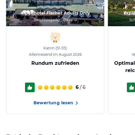
Alpenhotel Fischer Adults Only
Expl
Berchtesgaden, Bavaria
Sch
Katrin
(51-55)
Alleinreisend im August 2026
Ve
Rundum zufrieden
Optimal
rei
6
/ 6
Bewertung lesen