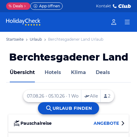
%
Deals
App öffnen
Kontakt
Startseite
Urlaub
Berchtesgadener Land Urlaub
Berchtesgadener Land
Übersicht
Hotels
Klima
Deals
Pauschalreise
ANGEBOTE