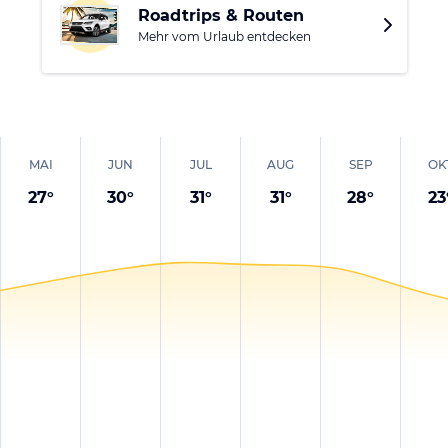
Roadtrips & Routen
Mehr vom Urlaub entdecken
MAI
JUN
JUL
AUG
SEP
OK
27
°
30
°
31
°
31
°
28
°
23