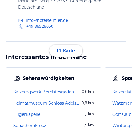
Maria am Berg 3-5 83471 Berchtesgaden
Deutschland
info@hotelseimler.de
+49 86526050
Karte
Interessantes in der Nähe
Sehenswürdigkeiten
Spor
Salzbergwerk Berchtesgaden
0,6
km
Salzheils
Heimatmuseum Schloss Adelsheim
0,8
km
Watzman
Hilgerkapelle
1,1
km
Golf Club
Schachernkreuz
1,5
km
Wintersp