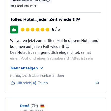
Verifizierter Aufenthalt
Familienzimer
Tolles Hotel...jeder Zeit wieder!!!❤️
6
/ 6
Wir waren jetzt zum dritten Mal in diesem Hotel und
kommen auf jeden Fall wieder!!!😍
Das Hotel ist sehr gemütlich eingerichtet. Es hat
einen Pool und einen Saunabereich. Alles ist sehr
sauber!
Mehr anzeigen
Wir hatten ein Familienzimmer mit Bergblick. Für drei
Personen war genug Platz da. Das Badezimmer war
HolidayCheck Club-Punkte erhalten
sehr groß. Zimmer wie Badezimmer waren sehr
Hilfreich
Teilen
gepflegt.
René
(
71+
)
4
Bewertungen