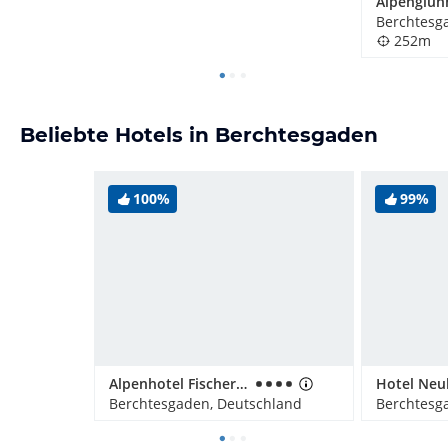
Alpenglüh
Berchtesg
252m
Beliebte Hotels in Berchtesgaden
100%
99%
Alpenhotel Fischer Adults Only
Berchtesgaden, Deutschland
Berchtesg