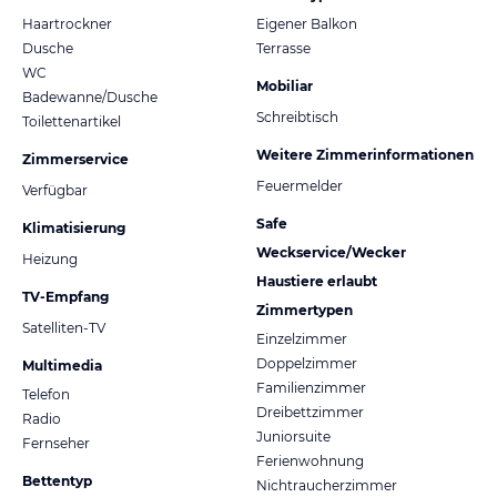
Haartrockner
Eigener Balkon
Dusche
Terrasse
WC
Mobiliar
Badewanne/Dusche
Schreibtisch
Toilettenartikel
Weitere Zimmerinformationen
Zimmerservice
Feuermelder
Verfügbar
Safe
Klimatisierung
Weckservice/Wecker
Heizung
Haustiere erlaubt
TV-Empfang
Zimmertypen
Satelliten-TV
Einzelzimmer
Doppelzimmer
Multimedia
Familienzimmer
Telefon
Dreibettzimmer
Radio
Juniorsuite
Fernseher
Ferienwohnung
Bettentyp
Nichtraucherzimmer