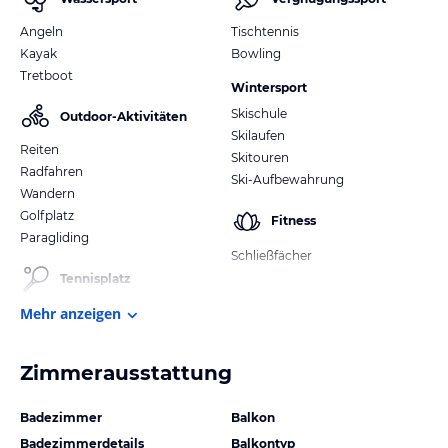
Angeln
Tischtennis
Kayak
Bowling
Tretboot
Wintersport
Skischule
Outdoor-Aktivitäten
Skilaufen
Reiten
Skitouren
Radfahren
Ski-Aufbewahrung
Wandern
Golfplatz
Fitness
Paragliding
Schließfächer
Tennisplatz
Mehr anzeigen
Zimmerausstattung
Badezimmer
Balkon
Badezimmerdetails
Balkontyp