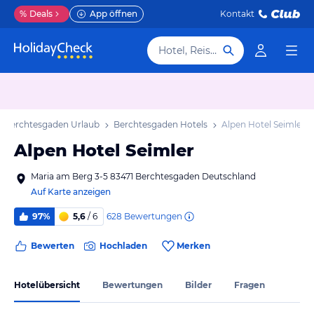
%
Deals
App öffnen
Kontakt
Hotel, Reiseziel
Berchtesgaden Urlaub
Berchtesgaden Hotels
Alpen Hotel Seimler
Alpen Hotel Seimler
Maria am Berg 3-5 83471 Berchtesgaden Deutschland
Auf Karte anzeigen
628
Bewertungen
97%
5,6
/ 6
Bewerten
Hochladen
Merken
Hotelübersicht
Bewertungen
Bilder
Fragen