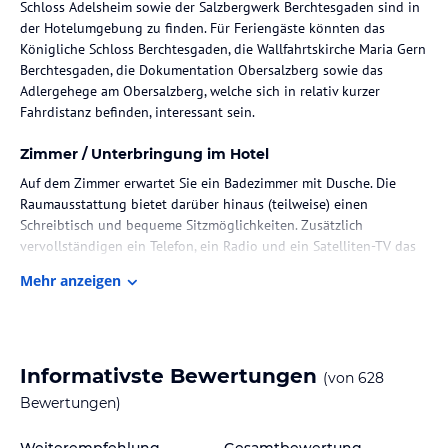
Schloss Adelsheim sowie der Salzbergwerk Berchtesgaden sind in
der Hotelumgebung zu finden. Für Feriengäste könnten das
Königliche Schloss Berchtesgaden, die Wallfahrtskirche Maria Gern
Berchtesgaden, die Dokumentation Obersalzberg sowie das
Adlergehege am Obersalzberg, welche sich in relativ kurzer
Fahrdistanz befinden, interessant sein.
Zimmer / Unterbringung im Hotel
Auf dem Zimmer erwartet Sie ein Badezimmer mit Dusche. Die
Raumausstattung bietet darüber hinaus (teilweise) einen
Schreibtisch und bequeme Sitzmöglichkeiten. Zusätzlich
vervollständigen ein Telefon, ein Radio und ein Satelliten-TV das
Inventar.
Mehr anzeigen
Sport und Unterhaltung
Hinsichtlich der Wellnesseinrichtung im Hotel sind der NEUE
Innenpool hervorzuheben. Packen Sie Ihre Badesachen ein und
Informativste Bewertungen
(von
628
genießen Sie dort entspannte Stunden. Tanken Sie bei einer
Runde Golf, Tischtennis, Bowling, Tennis oder Volleyball frische
Bewertungen)
Energie. Radfahren, Angeln oder Skilaufen zählen zu den
Sportmöglichkeiten unweit der Unterkunft.
Weiterempfehlung
Gesamtbewertung