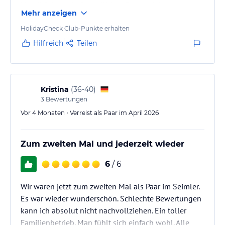
Hotelküche, sehr freundliches Personal, insgesamt
Mehr anzeigen
nicht zu empfehlen
HolidayCheck Club-Punkte erhalten
Hilfreich
Teilen
Kristina
(
36-40
)
3
Bewertungen
Vor 4 Monaten • Verreist als Paar im April 2026
Zum zweiten Mal und jederzeit wieder
6
/ 6
Wir waren jetzt zum zweiten Mal als Paar im Seimler.
Es war wieder wunderschön. Schlechte Bewertungen
kann ich absolut nicht nachvollziehen. Ein toller
Familienbetrieb. Man fühlt sich einfach wohl. Alle