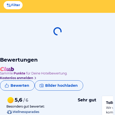
Filter
Bewertungen
Sammle
Punkte
für Deine Hotelbewertung.
Kostenlos anmelden
Bewerten
Bilder hochladen
5,6
Sehr gut
/ 6
Tolle
Besonders gut bewertet:
Wir w
Wellnessparadies
komme