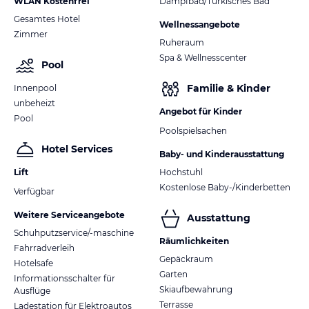
WLAN Kostenfrei
Dampfbad/Türkisches Bad
Gesamtes Hotel
Wellnessangebote
Zimmer
Ruheraum
Spa & Wellnesscenter
Pool
Familie & Kinder
Innenpool
unbeheizt
Angebot für Kinder
Pool
Poolspielsachen
Hotel Services
Baby- und Kinderausstattung
Lift
Hochstuhl
Kostenlose Baby-/Kinderbetten
Verfügbar
Weitere Serviceangebote
Ausstattung
Schuhputzservice/-maschine
Räumlichkeiten
Fahrradverleih
Gepäckraum
Hotelsafe
Garten
Informationsschalter für
Skiaufbewahrung
Ausflüge
Terrasse
Ladestation für Elektroautos