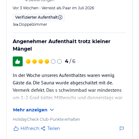
Vor 3 Wochen • Verreist als Paar im Juli 2026
Verifizierter Aufenthalt
Doppelzimmer
Angenehmer Aufenthalt trotz kleiner
Mängel
4
/ 6
In der Woche unseres Aufenthaltes waren wenig
Gäste da. Die Sauna wurde abgeschaltet mit de.
Vermerk defekt. Das s schwimmbad war mindestens
um 1-2 Grad kälter. Mittwochs und donnerstags war
das Essen minderwertig.
Mehr anzeigen
Es gab keine Zahnputzbecher, keinen Kühlschrank,
keinen ganzkörperspiegel nur im Aufzug..
HolidayCheck Club-Punkte erhalten
Trotzdem würde ich wieder dort absteigen , weil mir
Hilfreich
Teilen
schwimmbad und Sauna