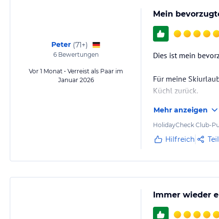
Mein bevorzugte
Peter
(
71+
)
Dies ist mein bevor
6
Bewertungen
Vor 1 Monat • Verreist als Paar im
Für meine Skiurlau
Januar 2026
Küchl zurück.
Mehr anzeigen
Das Hotel ist nicht
benachbarte Kitzbü
HolidayCheck Club-Pu
Hilfreich
Tei
Immer wieder e