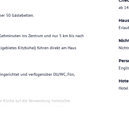
Chec
ab 14
ber 50 Gästebetten.
Haus
Erlau
5 Gehminuten ins Zentrum und nur 5 km bis nach
Nich
kigebietes Kitzbühel) führen direkt am Haus
Nicht
Pers
Engli
 eingerichtet und verfügenüber DU/WC, Fön,
Hote
Hotel
en Küche auf die Verwendung heimischer
. Weiters bieten wir täglich Salatbuffet und ein
n nach.