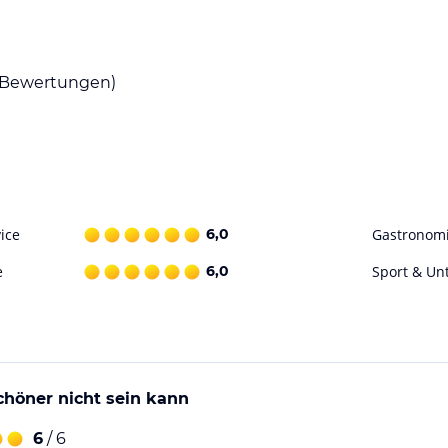
lauber spezialisiert. Aber natürlich kommen
Bewertungen)
ataloginformationen. Alle Angaben ohne
uchung die verbindlichen
Angebotsdetails
des
ice
6,0
Gastronom
e
6,0
Sport & Un
chöner nicht sein kann
6
/ 6