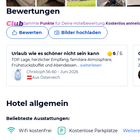
Bewertungen
Sammle
Punkte
für Deine Hotelbewertung.
Kostenlos anmel
Bewerten
Bilder hochladen
Urlaub wie es schöner nicht sein kann
6
/ 6
TOP Lage, herzlicher Empfang, familiäre Atmosphäre,
Frühstücksbuffet und Abendessen…
weiterlesen
Christoph
56-60
•
Juni 2026
Aus Österreich
Hotel allgemein
Beliebteste Ausstattungen:
Wifi kostenfrei
Kostenlose Parkplätze
Weitere