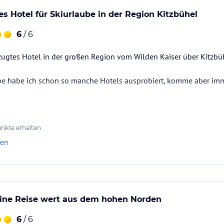
s Hotel für Skiurlaube in der Region Kitzbühel
6
/ 6
zugtes Hotel in der großen Region vom Wilden Kaiser über Kitzbü
be habe ich schon so manche Hotels ausprobiert, komme aber i
 so groß und die Atmosphäre ist familiär, dabei ruhig gelegen und
hel kenne, aber von dem doch nicht weit weg.
nkte erhalten
len
ine Reise wert aus dem hohen Norden
6
/ 6