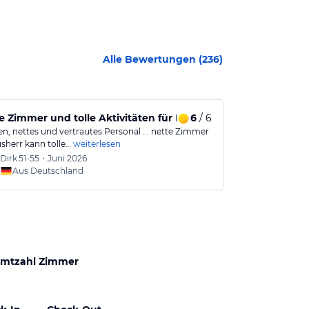
Alle Bewertungen (
236
)
 Zimmer und tolle Aktivitäten für Radfahrer und Wanderer
6
/ 6
Mein bevorzu
en, nettes und vertrautes Personal ... nette Zimmer
Dies ist mein 
sherr kann tolle…
weiterlesen
Wilden Kaiser 
Dirk
51-55
•
Juni 2026
Peter
7
Aus Deutschland
Aus
mtzahl Zimmer