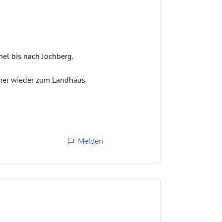
hel bis nach Jochberg.
mmer wieder zum Landhaus
 nicht so mondän wie ich das
Melden