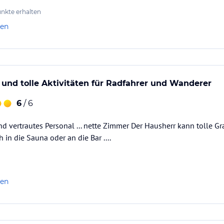
nkte erhalten
len
nd tolle Aktivitäten für Radfahrer und Wanderer
6
/ 6
nd vertrautes Personal ... nette Zimmer Der Hausherr kann tolle 
 in die Sauna oder an die Bar ....
len