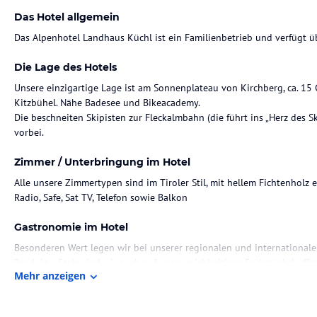
Das Hotel allgemein
Das Alpenhotel Landhaus Küchl ist ein Familienbetrieb und verfügt ü
Die Lage des Hotels
Unsere einzigartige Lage ist am Sonnenplateau von Kirchberg, ca. 1
Kitzbühel. Nähe Badesee und Bikeacademy.
Die beschneiten Skipisten zur Fleckalmbahn (die führt ins „Herz des S
Zimmer / Unterbringung im Hotel
Alle unsere Zimmertypen sind im Tiroler Stil, mit hellem Fichtenholz
Radio, Safe, Sat TV, Telefon sowie Balkon
Gastronomie im Hotel
Besonderen Wert legen wir bei unserer regionalen und international
Produkte. Stolz sind wir auch auf unser reichhaltiges Frühstücksbuffet
Mehr anzeigen
3gängiges Wahlmenu. Auch vegetarischen Wünschen kommen wir ger
Sport und Unterhaltung