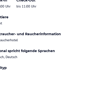
k-In
Check-Out
:00 Uhr
bis 11:00 Uhr
tiere
bt
traucher- und Raucherinformation
raucherhotel
onal spricht folgende Sprachen
sch, Deutsch
ltyp