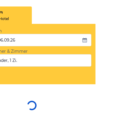
Hotel
m
06.09.26
mer & Zimmer
der, 1 Zi.