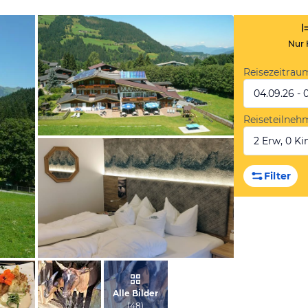
Nur 
Reisezeitrau
04.09.26 - 
Reiseteilneh
2 Erw, 0 Kin
vom Hotelier, August 2008
Filter
von Philip, Juli 2024
Alle Bilder
(
48
)