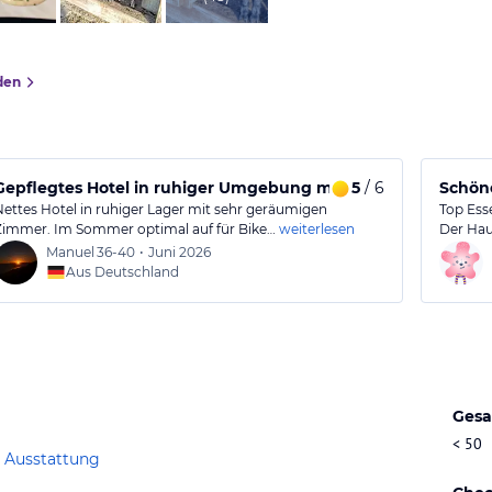
den
Gepflegtes Hotel in ruhiger Umgebung mit großen Zimmern
5
/ 6
Schöne
Nettes Hotel in ruhiger Lager mit sehr geräumigen
Top Ess
Zimmer. Im Sommer optimal auf für Bike…
weiterlesen
Der Hau
Manuel
36-40
•
Juni 2026
Aus Deutschland
Gesa
< 50
 Ausstattung