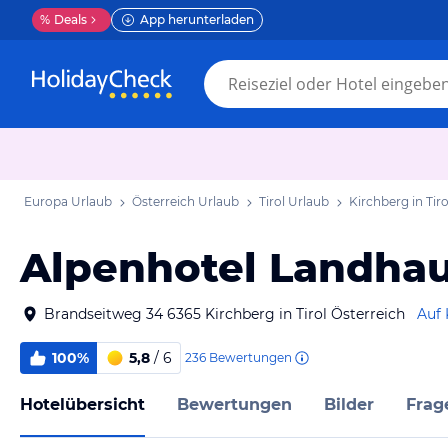
%
Deals
App herunterladen
Europa Urlaub
Österreich Urlaub
Tirol Urlaub
Kirchberg in Tir
Alpenhotel Landhau
Brandseitweg 34 6365 Kirchberg in Tirol Österreich
Auf 
100%
5,8
/ 6
236
Bewertungen
Hotelübersicht
Bewertungen
Bilder
Frag