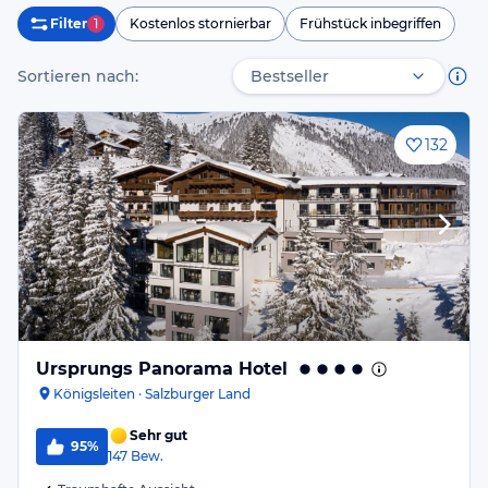
Filter
1
Kostenlos stornierbar
Frühstück inbegriffen
Sortieren nach:
132
Ursprungs Panorama Hotel
Königsleiten · Salzburger Land
Sehr gut
95%
147
Bew.