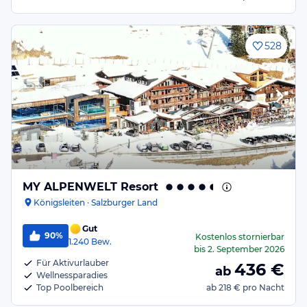
528
MY ALPENWELT Resort
Königsleiten · Salzburger Land
Gut
90%
Kostenlos stornierbar
1.240
Bew.
bis
2. September 2026
Für Aktivurlauber
436
€
ab
Wellnessparadies
Top Poolbereich
ab
218 €
pro Nacht