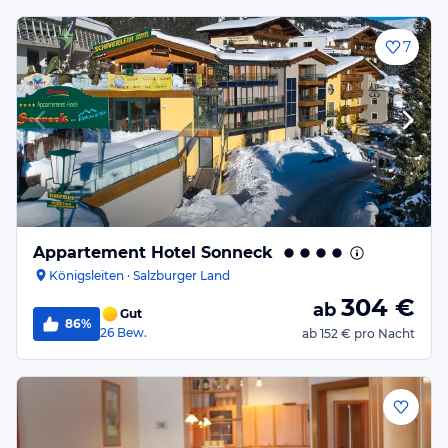
7
Appartement Hotel Sonneck
Königsleiten · Salzburger Land
304
€
ab
Gut
86%
26
Bew.
ab
152 €
pro Nacht