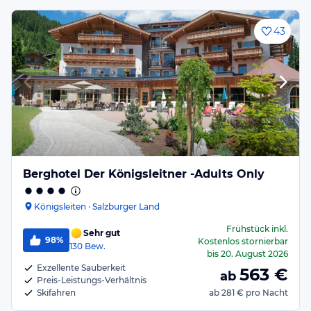
43
Berghotel Der Königsleitner -Adults Only
Königsleiten · Salzburger Land
Frühstück
inkl.
Sehr gut
98%
Kostenlos stornierbar
130
Bew.
bis
20. August 2026
Exzellente Sauberkeit
563
€
ab
Preis-Leistungs-Verhältnis
Skifahren
ab
281 €
pro Nacht