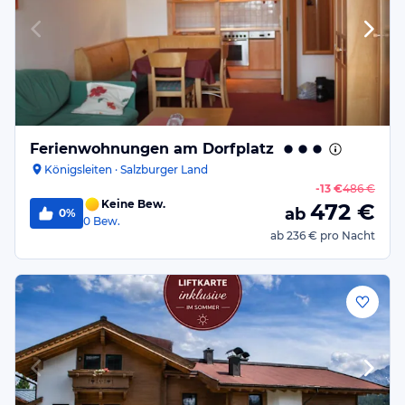
Ferienwohnungen am Dorfplatz
Königsleiten · Salzburger Land
-
13 €
486 €
Keine Bew.
472
€
ab
0%
0
Bew.
ab
236 €
pro Nacht