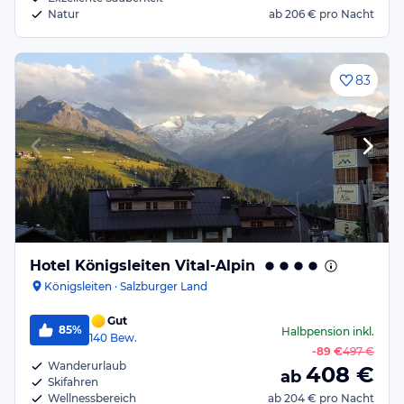
Natur
ab
206 €
pro Nacht
83
Hotel Königsleiten Vital-Alpin
Königsleiten · Salzburger Land
Gut
85%
Halbpension
inkl.
140
Bew.
-
89 €
497 €
Wanderurlaub
408
€
ab
Skifahren
Wellnessbereich
ab
204 €
pro Nacht