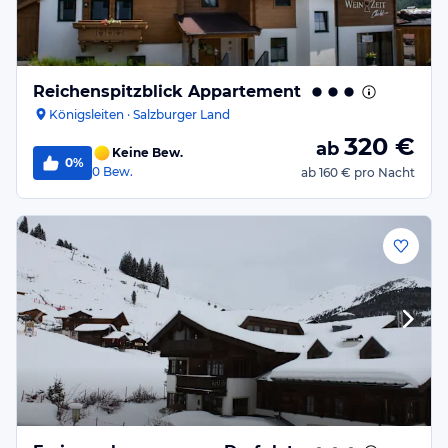
Reichenspitzblick Appartement
Königsleiten · Salzburger Land
320
€
ab
Keine Bew.
0%
0
Bew.
ab
160 €
pro Nacht