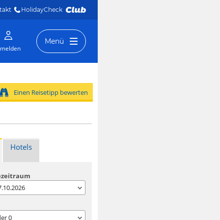
takt
HolidayCheck 
Menü
melden
Einen Reisetipp bewerten
Hotels
ezeitraum
07.10.2026
der
0