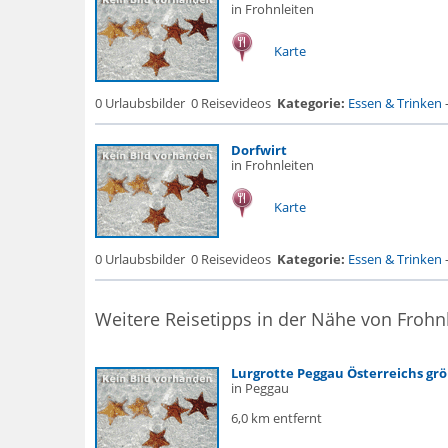
in Frohnleiten
Karte
0 Urlaubsbilder
0 Reisevideos
Kategorie:
Essen & Trinken
Dorfwirt
in Frohnleiten
Karte
0 Urlaubsbilder
0 Reisevideos
Kategorie:
Essen & Trinken
Weitere Reisetipps in der Nähe von Frohn
Lurgrotte Peggau Österreichs grö
in Peggau
6,0 km entfernt