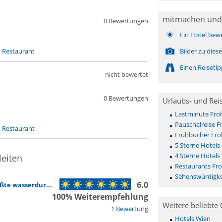
mitmachen und
0 Bewertungen
Ein Hotel bew
-
Restaurant
Bilder zu die
Einen Reiseti
nicht bewertet
0 Bewertungen
Urlaubs- und Rei
Lastminute Froh
Pauschalreise F
-
Restaurant
Frühbucher Fro
5 Sterne Hotels
4 Sterne Hotels
leiten
Restaurants Fro
Sehenswürdigke
6.0
ßte wasserdur...
100% Weiterempfehlung
Weitere beliebte 
1 Bewertung
Hotels Wien