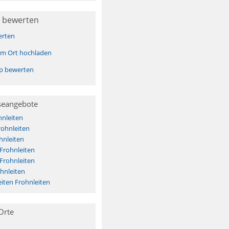
 bewerten
erten
sem Ort hochladen
pp bewerten
seangebote
nleiten
rohnleiten
hnleiten
 Frohnleiten
 Frohnleiten
hnleiten
iten Frohnleiten
Orte