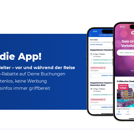
 die App!
eiter – vor und während der Reise
p-Rabatte
auf Deine Buchungen
tenlos,
keine Werbung
infos immer griffbereit