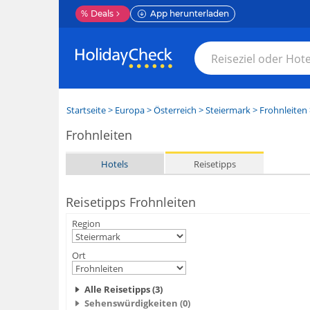
%
Deals
App herunterladen
Startseite
>
Europa
>
Österreich
>
Steiermark
>
Frohnleiten
Frohnleiten
Hotels
Reisetipps
Reisetipps Frohnleiten
Region
Ort
Alle Reisetipps (3)
Sehenswürdigkeiten (0)