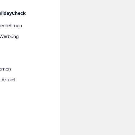
olidayCheck
ternehmen
 Werbung
hemen
 Artikel