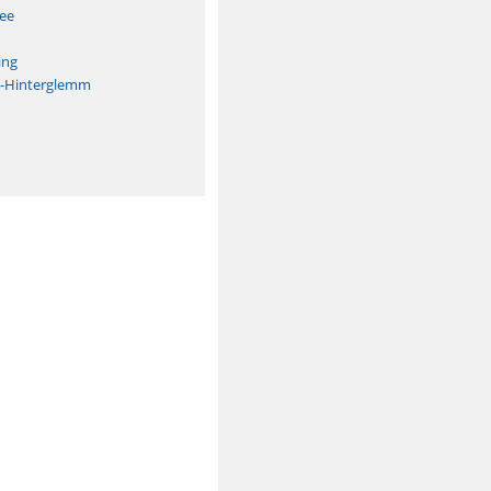
See
ing
h-Hinterglemm