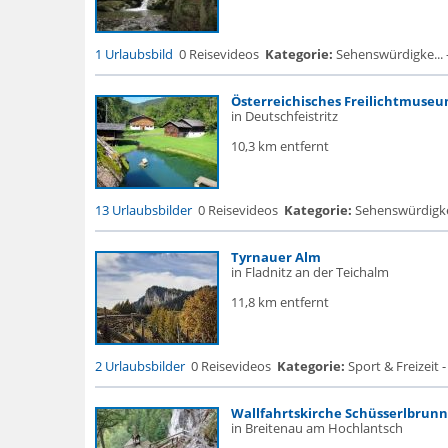
1 Urlaubsbild
0 Reisevideos
Kategorie:
Sehenswürdigke... - F
Österreichisches Freilichtmuseu
in Deutschfeistritz
10,3 km entfernt
13 Urlaubsbilder
0 Reisevideos
Kategorie:
Sehenswürdigke
Tyrnauer Alm
in Fladnitz an der Teichalm
11,8 km entfernt
2 Urlaubsbilder
0 Reisevideos
Kategorie:
Sport & Freizeit -
Wallfahrtskirche Schüsserlbrunn
in Breitenau am Hochlantsch