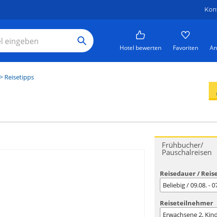
Kon
Hotel bewerten
Favoriten
An
> Reisetipps
Frühbucher/
Pauschalreisen
Reisedauer / Reis
Beliebig / 09.08. - 
Reiseteilnehmer
Erwachsene
2
, Kin