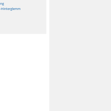
ing
h-Hinterglemm