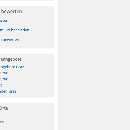
 bewerten
erten
sem Ort hochladen
pp bewerten
seangebote
Angebote Graz
 Graz
 Graz
az
iten Graz
Orte
See