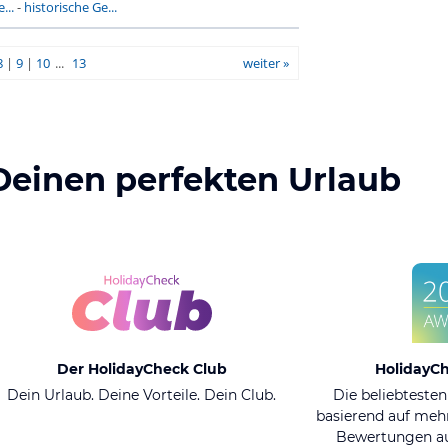
...
-
historische Ge...
8
|
9
|
10
...
13
weiter »
Deinen perfekten Urlaub
Der HolidayCheck Club
HolidayC
Dein Urlaub. Deine Vorteile. Dein Club.
Die beliebtesten
basierend auf mehr
Bewertungen au