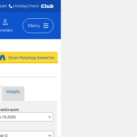
takt
HolidayCheck 
Menü
melden
Einen Reisetipp bewerten
Hotels
ezeitraum
05.10.2026
der
0