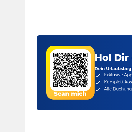
Hol Dir
Dein Urlaubsbegl
Exklusive Ap
Komplett kos
Alle Buchungs
Scan mich