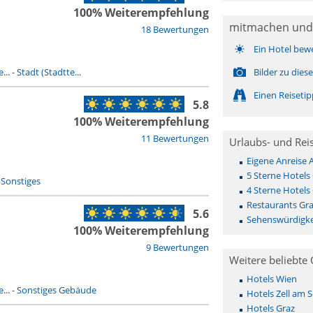
100% Weiterempfehlung
mitmachen und
18 Bewertungen
Ein Hotel bew
...
-
Stadt (Stadtte...
Bilder zu die
Einen Reiseti
5.8
100% Weiterempfehlung
11 Bewertungen
Urlaubs- und Rei
Eigene Anreise 
5 Sterne Hotels
-
Sonstiges
4 Sterne Hotels
Restaurants Gr
5.6
Sehenswürdigke
100% Weiterempfehlung
9 Bewertungen
Weitere beliebte 
Hotels Wien
...
-
Sonstiges Gebäude
Hotels Zell am 
Hotels Graz