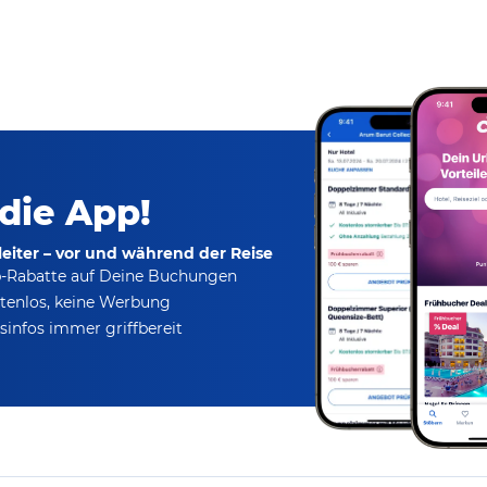
 die App!
eiter – vor und während der Reise
p-Rabatte
auf Deine Buchungen
tenlos,
keine Werbung
infos immer griffbereit