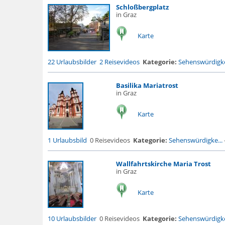
Schloßbergplatz
in Graz
Karte
22 Urlaubsbilder
2 Reisevideos
Kategorie:
Sehenswürdigke
Basilika Mariatrost
in Graz
Karte
1 Urlaubsbild
0 Reisevideos
Kategorie:
Sehenswürdigke...
Wallfahrtskirche Maria Trost
in Graz
Karte
10 Urlaubsbilder
0 Reisevideos
Kategorie:
Sehenswürdigke