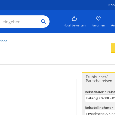
Kon
Hotel bewerten
Favoriten
An
tipps
Frühbucher/
Pauschalreisen
Reisedauer / Reis
Beliebig / 07.08. - 
Reiseteilnehmer
Erwachsene
2
, Kin