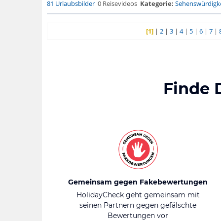
81 Urlaubsbilder
0 Reisevideos
Kategorie:
Sehenswürdigke
[1]
|
2
|
3
|
4
|
5
|
6
|
7
|
Finde 
Gemeinsam gegen Fakebewertungen
HolidayCheck geht gemeinsam mit
seinen Partnern gegen gefälschte
Bewertungen vor