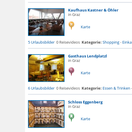
Kaufhaus Kastner & Öhler
in Graz
Karte
5 Urlaubsbilder
0 Reisevideos
Kategorie:
Shopping
-
Eink
Gasthaus Lendplatzl
in Graz
Karte
6 Urlaubsbilder
0 Reisevideos
Kategorie:
Essen & Trinken
Schloss Eggenberg
in Graz
Karte