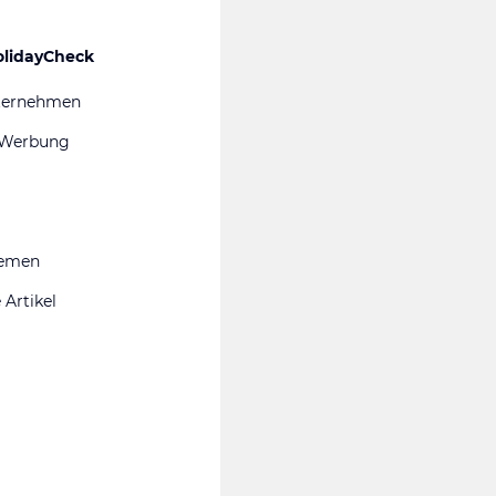
olidayCheck
ternehmen
 Werbung
hemen
 Artikel