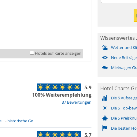
Wissenswertes 
Wetter und Kl
Hotels auf Karte anzeigen
Neue Beiträge
Mietwagen Gr
5.9
Hotel-Charts Gr
100% Weiterempfehlung
Die 5 Aufsteig
37 Bewertungen
Die 5 Top-bew
Die 5 Preisknü
...
-
historische Ge...
Die besten Ho
5.7