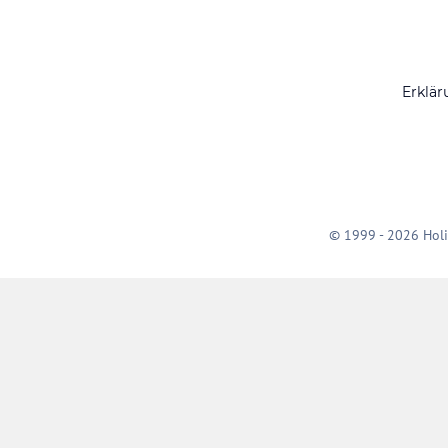
Erklär
© 1999 - 2026 Holi