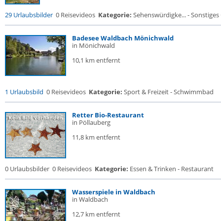
29 Urlaubsbilder
0 Reisevideos
Kategorie:
Sehenswürdigke... - Sonstige
Badesee Waldbach Mönichwald
in Mönichwald
10,1 km entfernt
1 Urlaubsbild
0 Reisevideos
Kategorie:
Sport & Freizeit - Schwimmbad
Retter Bio-Restaurant
in Pöllauberg
11,8 km entfernt
0 Urlaubsbilder
0 Reisevideos
Kategorie:
Essen & Trinken - Restaurant
Wasserspiele in Waldbach
in Waldbach
12,7 km entfernt