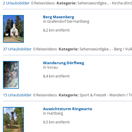
2 Urlaubsbilder
0 Reisevideos
Kategorie:
Sehenswürdigke... - Kirche (Kirch
Berg Masenberg
in Grafendorf bei Hartberg
8,2 km entfernt
37 Urlaubsbilder
0 Reisevideos
Kategorie:
Sehenswürdigke... - Berg / Vul
Wanderung Dörflweg
in Vorau
8,4 km entfernt
15 Urlaubsbilder
0 Reisevideos
Kategorie:
Sport & Freizeit - Wandern / Tr
Aussichtsturm Ringwarte
in Hartberg
9,5 km entfernt