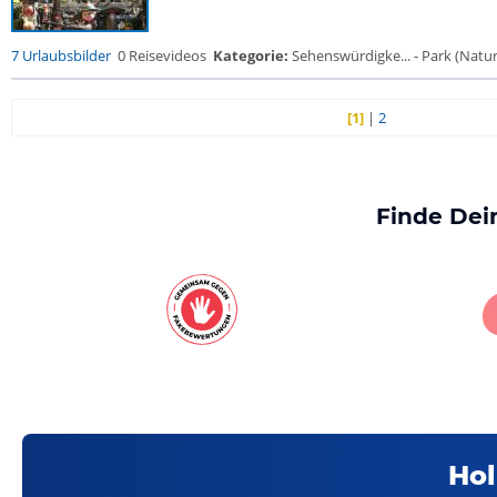
7 Urlaubsbilder
0 Reisevideos
Kategorie:
Sehenswürdigke... - Park (Naturr
[1]
|
2
Finde Dei
Hol