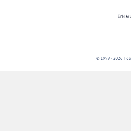
Erklär
© 1999 - 2026 Holi