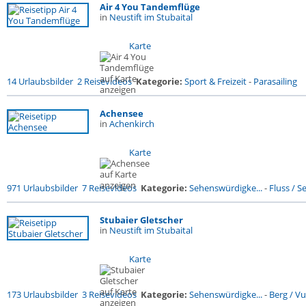
Air 4 You Tandemflüge
in
Neustift im Stubaital
Karte
14 Urlaubsbilder
2 Reisevideos
Kategorie:
Sport & Freizeit
-
Parasailing
Achensee
in
Achenkirch
Karte
971 Urlaubsbilder
7 Reisevideos
Kategorie:
Sehenswürdigke...
-
Fluss / See
Stubaier Gletscher
in
Neustift im Stubaital
Karte
173 Urlaubsbilder
3 Reisevideos
Kategorie:
Sehenswürdigke...
-
Berg / V