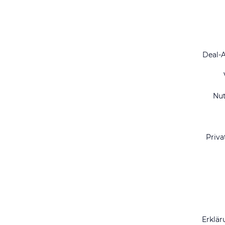
Deal-
Nu
Priva
Erklär