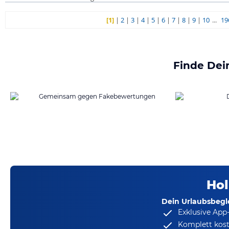
[1]
|
2
|
3
|
4
|
5
|
6
|
7
|
8
|
9
|
10
...
19
Finde Dei
Hol
Dein Urlaubsbegle
Exklusive App
Komplett kost