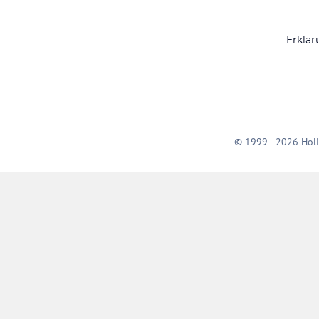
Erklär
© 1999 - 2026 Holi