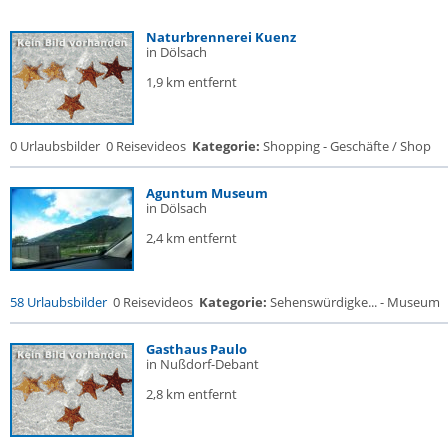
Naturbrennerei Kuenz
in Dölsach
1,9 km entfernt
0 Urlaubsbilder
0 Reisevideos
Kategorie:
Shopping - Geschäfte / Shop
Aguntum Museum
in Dölsach
2,4 km entfernt
58 Urlaubsbilder
0 Reisevideos
Kategorie:
Sehenswürdigke... - Museum
Gasthaus Paulo
in Nußdorf-Debant
2,8 km entfernt