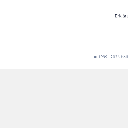
Erklär
© 1999 - 2026 Holi