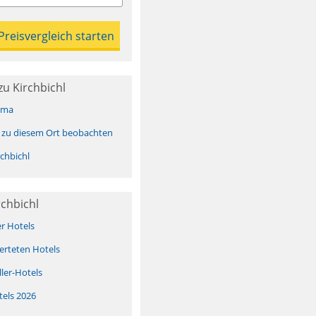
u Kirchbichl
ima
 zu diesem Ort beobachten
chbichl
rchbichl
er Hotels
erteten Hotels
ller-Hotels
tels 2026