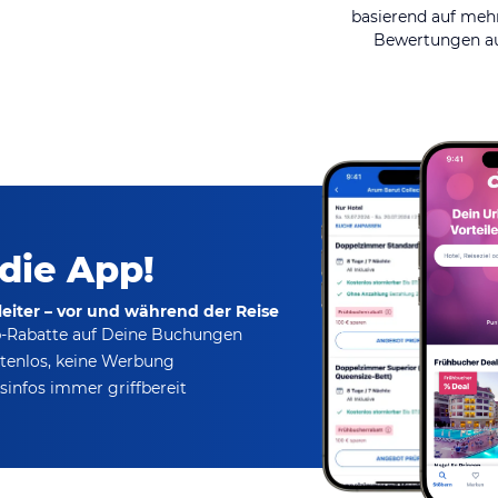
basierend auf mehr
Bewertungen au
 die App!
eiter – vor und während der Reise
p-Rabatte
auf Deine Buchungen
tenlos,
keine Werbung
infos immer griffbereit