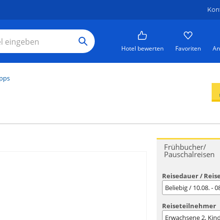
Kon
Hotel bewerten
Favoriten
An
ipps
Frühbucher/
Pauschalreisen
Reisedauer / Reis
Beliebig / 10.08. - 
Reiseteilnehmer
Erwachsene
2
, Kin