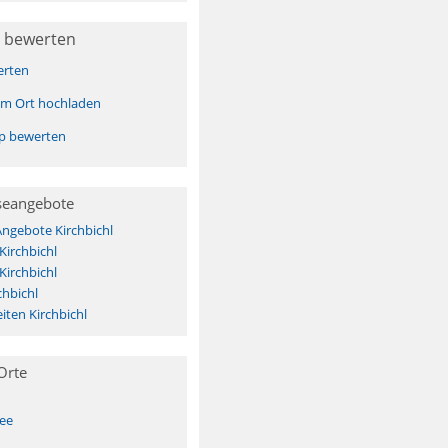
 bewerten
erten
sem Ort hochladen
pp bewerten
seangebote
Angebote Kirchbichl
Kirchbichl
Kirchbichl
chbichl
ten Kirchbichl
Orte
See