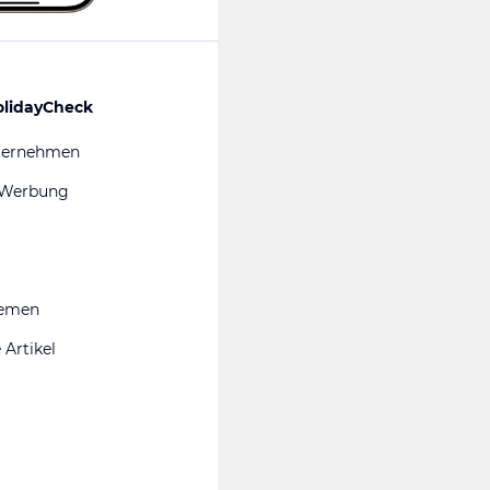
olidayCheck
ternehmen
 Werbung
hemen
 Artikel