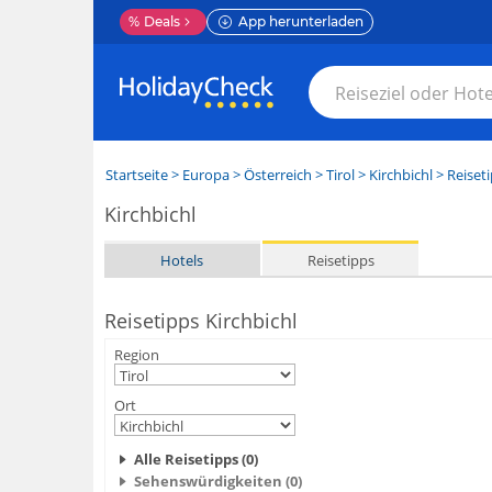
%
Deals
App herunterladen
Startseite
>
Europa
>
Österreich
>
Tirol
>
Kirchbichl
> Reiset
Kirchbichl
Hotels
Reisetipps
Reisetipps Kirchbichl
Region
Ort
Alle Reisetipps (0)
Sehenswürdigkeiten (0)