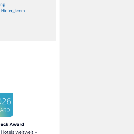
ing
h-Hinterglemm
heck Award
 Hotels weltweit –