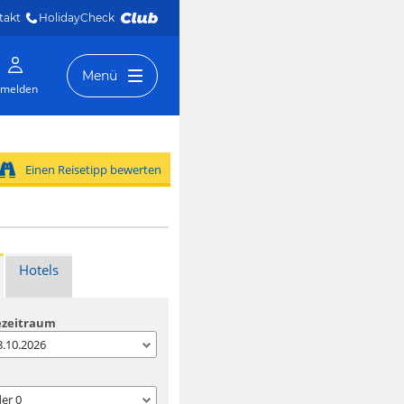
takt
HolidayCheck 
Menü
melden
Einen Reisetipp bewerten
Hotels
ezeitraum
08.10.2026
der
0