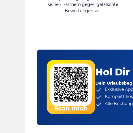
seinen Partnern gegen gefälschte
Bewertungen vor
Hol Dir
Dein Urlaubsbegl
Exklusive Ap
Komplett kos
Alle Buchungs
Scan mich