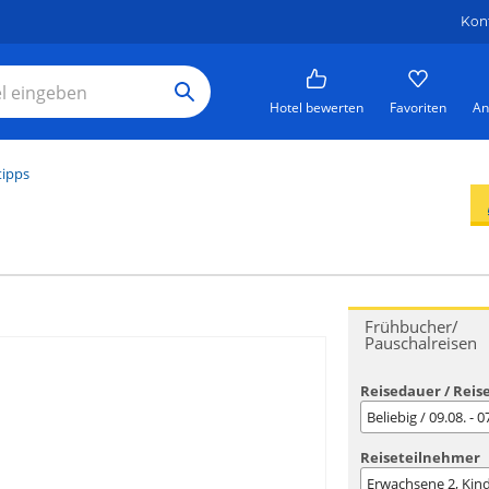
Kon
Hotel bewerten
Favoriten
An
tipps
Frühbucher/
Pauschalreisen
Reisedauer / Reis
Beliebig / 09.08. - 
Reiseteilnehmer
Erwachsene
2
, Kin