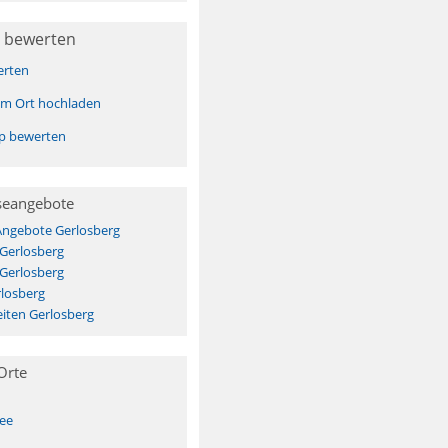
 bewerten
erten
sem Ort hochladen
pp bewerten
seangebote
Angebote Gerlosberg
 Gerlosberg
 Gerlosberg
losberg
iten Gerlosberg
Orte
See