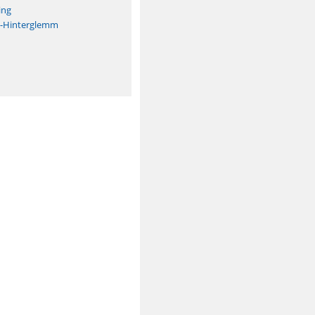
ing
h-Hinterglemm