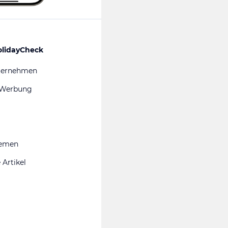
olidayCheck
ternehmen
 Werbung
hemen
 Artikel