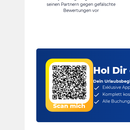
seinen Partnern gegen gefälschte
Bewertungen vor
Hol Dir
Dein Urlaubsbegl
Exklusive Ap
Komplett kos
Alle Buchungs
Scan mich