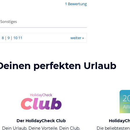
1 Bewertung
 Sonstiges
|
8
|
9
|
10
11
weiter »
Deinen perfekten Urlaub
Der HolidayCheck Club
HolidayC
Dein Urlaub. Deine Vorteile. Dein Club.
Die beliebtesten