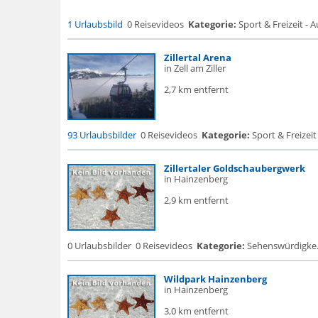
1 Urlaubsbild
0 Reisevideos
Kategorie:
Sport & Freizeit - 
Zillertal Arena
in Zell am Ziller
2,7 km entfernt
93 Urlaubsbilder
0 Reisevideos
Kategorie:
Sport & Freizeit
Zillertaler Goldschaubergwerk
in Hainzenberg
2,9 km entfernt
0 Urlaubsbilder
0 Reisevideos
Kategorie:
Sehenswürdigke.
Wildpark Hainzenberg
in Hainzenberg
3,0 km entfernt