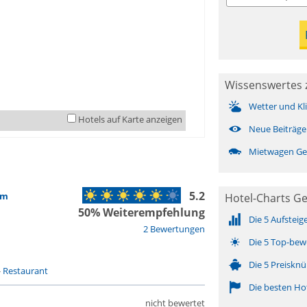
Wissenswertes 
Wetter und Kl
Hotels auf Karte anzeigen
Neue Beiträge
Mietwagen Ge
5.2
lm
Hotel-Charts G
50% Weiterempfehlung
Die 5 Aufsteig
2 Bewertungen
Die 5 Top-bew
Die 5 Preisknü
-
Restaurant
Die besten Ho
nicht bewertet