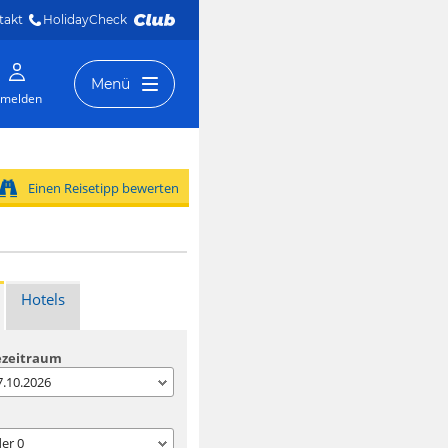
takt
HolidayCheck 
Menü
melden
Einen Reisetipp bewerten
Hotels
ezeitraum
07.10.2026
der
0