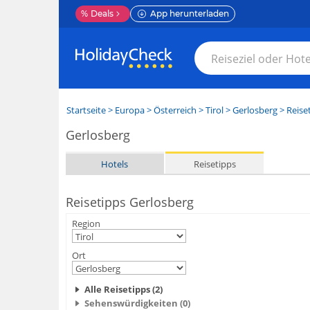
%
Deals
App herunterladen
Startseite
>
Europa
>
Österreich
>
Tirol
>
Gerlosberg
> Reise
Gerlosberg
Hotels
Reisetipps
Reisetipps Gerlosberg
Region
Ort
Alle Reisetipps (2)
Sehenswürdigkeiten (0)