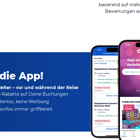
basierend auf mehr
Bewertungen au
 die App!
eiter – vor und während der Reise
p-Rabatte
auf Deine Buchungen
tenlos,
keine Werbung
infos immer griffbereit