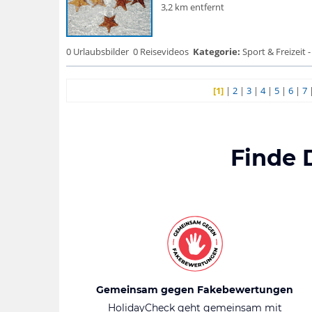
3,2 km entfernt
0 Urlaubsbilder
0 Reisevideos
Kategorie:
Sport & Freizeit -
[1]
|
2
|
3
|
4
|
5
|
6
|
7
Finde 
Gemeinsam gegen Fakebewertungen
HolidayCheck geht gemeinsam mit