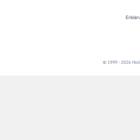
Erklär
© 1999 - 2026 Holi