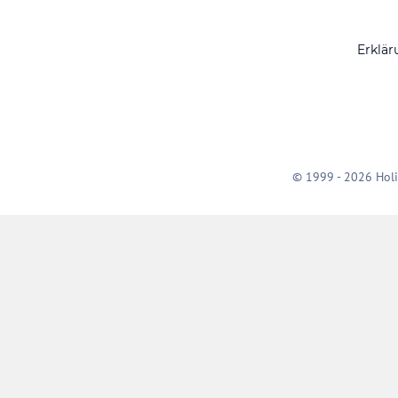
Erklär
© 1999 - 2026 Holi