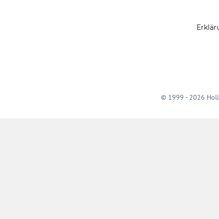
Erklär
© 1999 - 2026 Holi