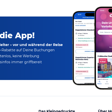
 die App!
eiter – vor und während der Reise
p-Rabatte
auf Deine Buchungen
tenlos,
keine Werbung
infos immer griffbereit
Das Kleingedruckte
Über H