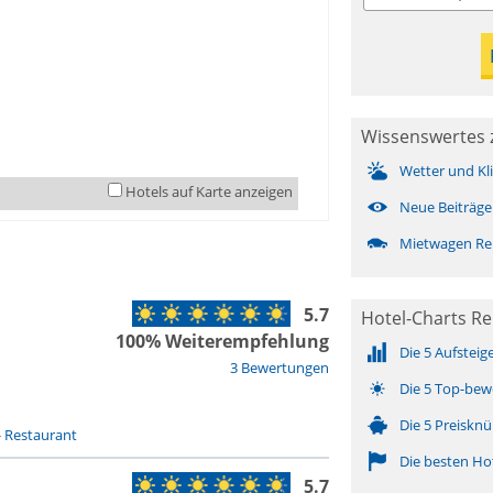
Wissenswertes z
Wetter und Kl
Hotels auf Karte anzeigen
Neue Beiträge
Mietwagen Rei
5.7
Hotel-Charts Rei
100% Weiterempfehlung
Die 5 Aufsteig
3 Bewertungen
Die 5 Top-bew
Die 5 Preisknü
-
Restaurant
Die besten Ho
5.7