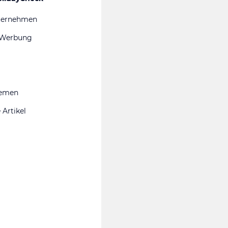
ternehmen
 Werbung
hemen
 Artikel