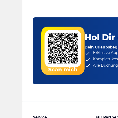
Hol Dir
Dein Urlaubsbegl
Exklusive Ap
Komplett kos
Alle Buchungs
Scan mich
Service
Für Partner