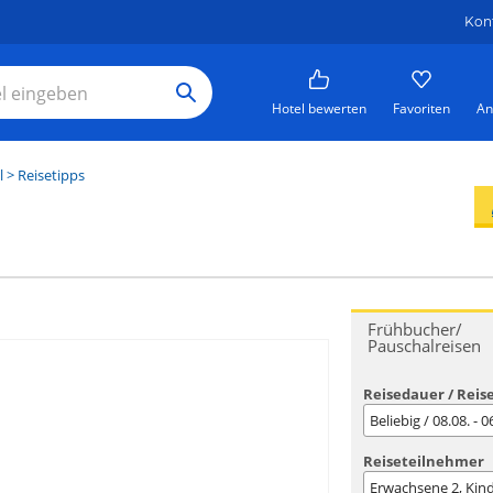
Kon
Hotel bewerten
Favoriten
An
l
> Reisetipps
Frühbucher/
Pauschalreisen
Reisedauer / Reis
Beliebig / 08.08. - 
Reiseteilnehmer
Erwachsene
2
, Kin