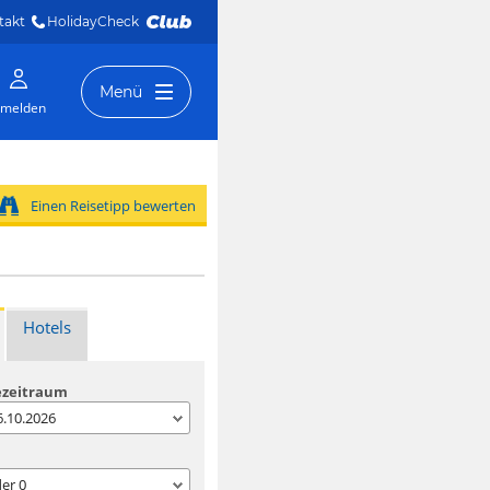
takt
HolidayCheck 
Menü
melden
Einen Reisetipp bewerten
Hotels
ezeitraum
06.10.2026
der
0