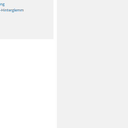
ing
h-Hinterglemm