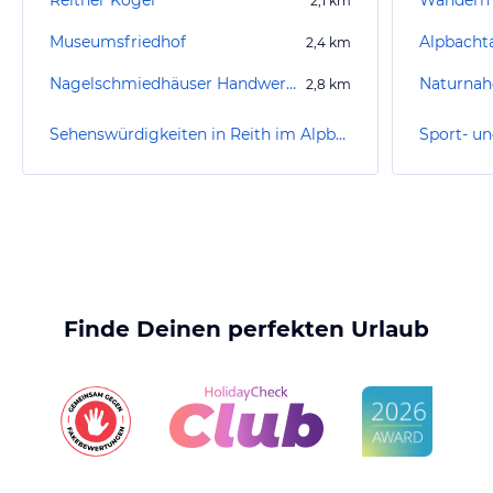
Reither Kogel
Wandern B
2,1
km
Museumsfriedhof
Alpbachta
2,4
km
Nagelschmiedhäuser Handwerkskunst-Museum
Naturnahe
2,8
km
Sehenswürdigkeiten in Reith im Alpbachtal
Finde Deinen perfekten Urlaub