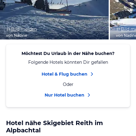
Bild melden
Bild m
von Nadine
von Nadin
Möchtest Du Urlaub in der Nähe buchen?
Folgende Hotels könnten Dir gefallen
Hotel & Flug buchen
Oder
Nur Hotel buchen
Hotel nähe Skigebiet Reith im
Alpbachtal