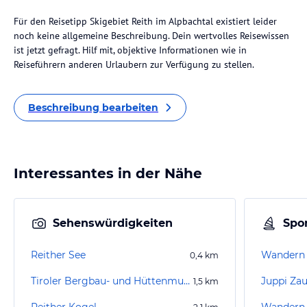
Für den Reisetipp Skigebiet Reith im Alpbachtal existiert leider
noch keine allgemeine Beschreibung. Dein wertvolles Reisewissen
ist jetzt gefragt. Hilf mit, objektive Informationen wie in
Reiseführern anderen Urlaubern zur Verfügung zu stellen.
Beschreibung bearbeiten
Interessantes in der Nähe
Sehenswürdigkeiten
Spor
Reither See
Wandern 
0,4
km
Tiroler Bergbau- und Hüttenmuseum
Juppi Za
1,5
km