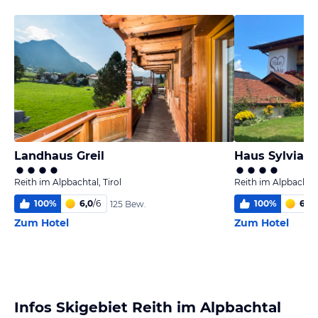
Landhaus Greil
Haus Sylvia
Reith im Alpbachtal, Tirol
Reith im Alpbachtal,
100
%
6,0
/
6
100
%
6,0
/
125 Bew.
Zum Hotel
Zum Hotel
Infos Skigebiet Reith im Alpbachtal