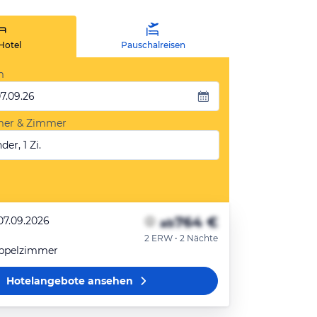
Hotel
Pauschalreisen
m
07.09.26
mer & Zimmer
der, 1 Zi.
764 €
07.09.2026
ab
2 ERW • 2 Nächte
ppelzimmer
Hotelangebote
ansehen