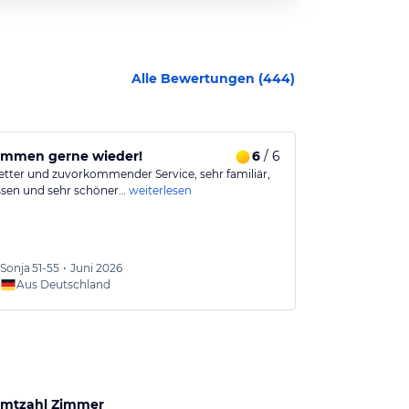
Alle Bewertungen (
444
)
ommen gerne wieder!
6
/ 6
Rundum sup
etter und zuvorkommender Service, sehr familiär,
Der Kirchenwir
Essen und sehr schöner…
weiterlesen
sehr geräumig 
Sonja
51-55
•
Juni 2026
Martin
Aus Deutschland
Aus
mtzahl Zimmer