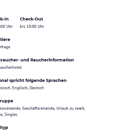
k-In
Check-Out
:00 Uhr
bis 10:00 Uhr
tiere
nfrage
traucher- und Raucherinformation
raucherhotel
onal spricht folgende Sprachen
ösisch, Englisch, Deutsch
gruppe
essreisende, Geschäftsreisende, Urlaub zu zweit,
e, Singles
ltyp