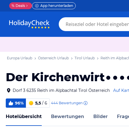
%
Deals
App herunterladen
Europa Urlaub
Österreich Urlaub
Tirol Urlaub
Reith im Alpbac
Der Kirchenwirt
Dorf 3 6235 Reith im Alpbachtal Tirol Österreich
Auf Kar
96%
5,5
/ 6
444
Bewertungen
Hotelübersicht
Bewertungen
Bilder
Frag