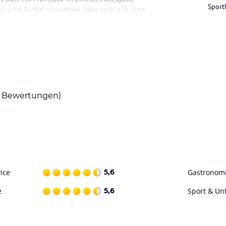
Sport
 oder Buffet) einnehmen, oder auch à la carte
mpfbad. Im Poolbereich begrüßt Sie ein
ssagen und Beautybehandlungen offeriert. Die
rch den Spielplatz betont. Des Weiteren
 und vieles mehr.
Bewertungen)
eine Skiaufbewahrung sowie ein Tagungsraum
rstühle. Für die Benutzung des Hotelparkplatzes
le-Service zum Bahnhof Brixlegg oder Jenbach.
ice
5,6
Gastronom
ataloginformationen. Alle Angaben ohne
uchung die verbindlichen
Angebotsdetails
des
e
5,6
Sport & Un