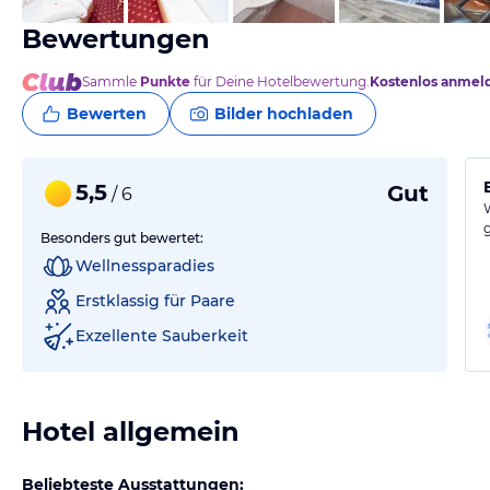
Bewertungen
Sammle
Punkte
für Deine Hotelbewertung.
Kostenlos anmel
Bewerten
Bilder hochladen
5,5
Gut
/ 6
Besonders gut bewertet:
Wellnessparadies
Erstklassig für Paare
Exzellente Sauberkeit
Hotel allgemein
Beliebteste Ausstattungen: