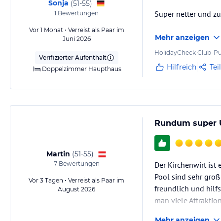
Sonja
(
51-55
)
Super netter und zu
1
Bewertungen
Vor 1 Monat • Verreist als Paar im
Mehr anzeigen
Juni 2026
HolidayCheck Club-Pu
Verifizierter Aufenthalt
Hilfreich
Tei
Doppelzimmer Haupthaus
Rundum super 
Martin
(
51-55
)
7
Bewertungen
Der Kirchenwirt ist
Pool sind sehr gro
Vor 3 Tagen • Verreist als Paar im
freundlich und hilf
August 2026
man viele Attraktio
machen.
Mehr anzeigen