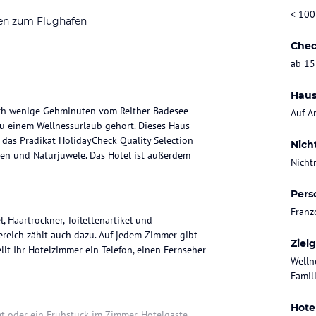
< 100
en zum Flughafen
Chec
ab 15
Haus
sich wenige Gehminuten vom Reither Badesee
Auf A
 zu einem Wellnessurlaub gehört. Dieses Haus
das Prädikat HolidayCheck Quality Selection
Nich
ten und Naturjuwele. Das Hotel ist außerdem
Nicht
Pers
Franz
 Haartrockner, Toilettenartikel und
reich zählt auch dazu. Auf jedem Zimmer gibt
Ziel
ellt Ihr Hotelzimmer ein Telefon, einen Fernseher
Welln
Famili
Hote
t oder ein Frühstück im Zimmer. Hotelgäste