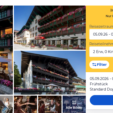
Nur 
Reisezeitrau
05.09.26 - 
Reiseteilneh
2 Erw, 0 Kin
vom Hotelier, Juni 2018
Filter
05.09.2026 - 
Frühstück
Standard Do
vom Hotelier, Juni 2018
Alle Bilder
(
135
)