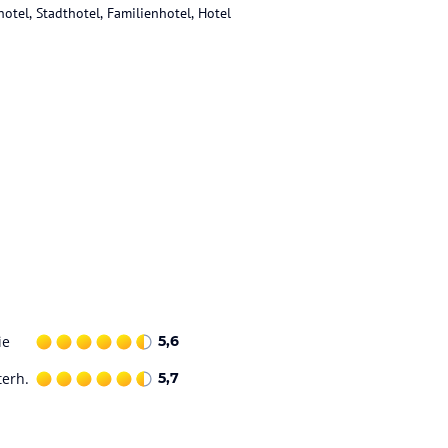
hotel, Stadthotel, Familienhotel, Hotel
ie
5,6
terh.
5,7