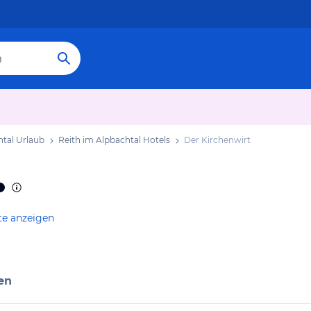
htal Urlaub
Reith im Alpbachtal Hotels
Der Kirchenwirt
te anzeigen
en