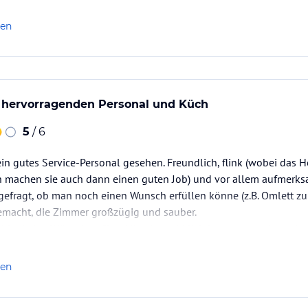
len
t hervorragenden Personal und Küch
5
/ 6
ein gutes Service-Personal gesehen. Freundlich, flink (wobei das H
ch machen sie auch dann einen guten Job) und vor allem aufmerks
efragt, ob man noch einen Wunsch erfüllen könne (z.B. Omlett zu
gemacht, die Zimmer großzügig und sauber.
 hier keine Wünsche offen. Alles hat wirklich hervorragend geschm
len