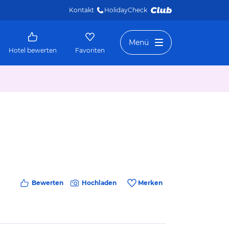
Kontakt
HolidayCheck 
Menü
Hotel bewerten
Favoriten
Bewerten
Hochladen
Merken