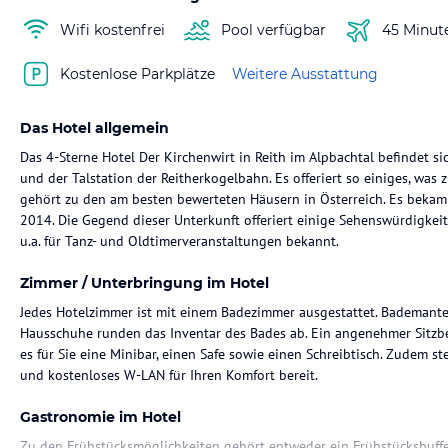
Wifi kostenfrei
Pool verfügbar
45 Minut
Kostenlose Parkplätze
Weitere Ausstattung
Das Hotel allgemein
Das 4-Sterne Hotel Der Kirchenwirt in Reith im Alpbachtal befindet 
und der Talstation der Reitherkogelbahn. Es offeriert so einiges, was
gehört zu den am besten bewerteten Häusern in Österreich. Es bekam 
2014. Die Gegend dieser Unterkunft offeriert einige Sehenswürdigkei
u.a. für Tanz- und Oldtimerveranstaltungen bekannt.
Zimmer / Unterbringung im Hotel
Jedes Hotelzimmer ist mit einem Badezimmer ausgestattet. Bademantel,
Hausschuhe runden das Inventar des Bades ab. Ein angenehmer Sitzbe
es für Sie eine Minibar, einen Safe sowie einen Schreibtisch. Zudem st
und kostenloses W-LAN für Ihren Komfort bereit.
Gastronomie im Hotel
Zu den Frühstücksmöglichkeiten gehört entweder ein Frühstücksbuffe