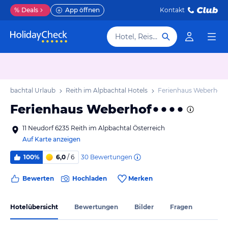
%
Deals
App öffnen
Kontakt
Hotel, Reiseziel
 Alpbachtal Urlaub
Reith im Alpbachtal Hotels
Ferienhaus Weberhof
Ferienhaus Weberhof
11 Neudorf 6235 Reith im Alpbachtal Österreich
Auf Karte anzeigen
30
Bewertungen
100%
6,0
/ 6
Bewerten
Hochladen
Merken
Hotelübersicht
Bewertungen
Bilder
Fragen