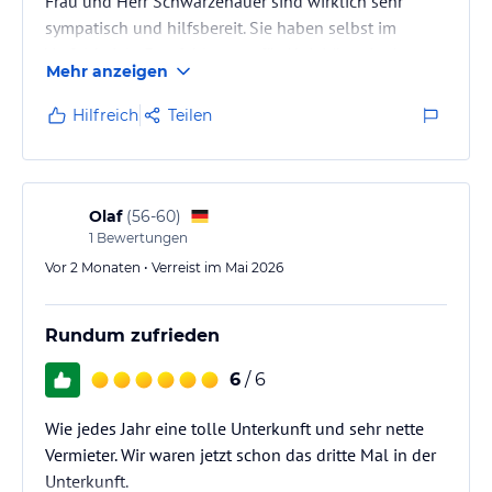
Frau und Herr Schwarzenauer sind wirklich sehr
sympatisch und hilfsbereit. Sie haben selbst im
Vorfeld viele Empfehlungen für Aktivitäten in der
Mehr anzeigen
Gegend gegeben.
Wir waren eine größere Gruppe, alle waren durchweg
Hilfreich
Teilen
begeistert. Ich kann die Unterkunft nur
weiterempfehlen.
Vielen Dank für den tollen Aufenthalt!
Olaf
(
56-60
)
1
Bewertungen
Vor 2 Monaten • Verreist im Mai 2026
Rundum zufrieden
6
/ 6
Wie jedes Jahr eine tolle Unterkunft und sehr nette
Vermieter. Wir waren jetzt schon das dritte Mal in der
Unterkunft.