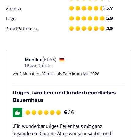
Zimmer
5,7
Sport und Unterhaltung
Lage
5,9
In unmittelbarer Nähe des Ferienhauses können Sie die Skipisten
nutzen und in der wunderschönen Natur aktiv sein. Ein
Sport & Unterh.
5,9
Kinderspielplatz sorgt für Spaß bei den kleinen Gästen.
Hinweis:
Verfasst von HolidayCheck mit Hilfe von KI. Alle
Angaben ohne Gewähr. Bitte lies vor der Buchung die
verbindlichen
Angebotsdetails
des jeweiligen Veranstalters.
Monika
(
61-65
)
1
Bewertungen
Vor 2 Monaten • Verreist als Familie im Mai 2026
Uriges, familien-und kinderfreundliches
Bauernhaus
6
/ 6
„Ein wunderbar uriges Ferienhaus mit ganz
besonderem Charme. Alles war sehr sauber und