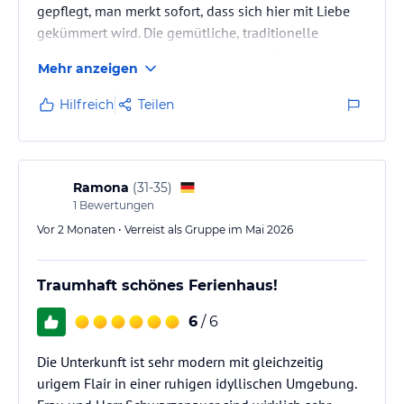
gepflegt, man merkt sofort, dass sich hier mit Liebe
gekümmert wird. Die gemütliche, traditionelle
Atmosphäre hat unseren Aufenthalt in Österreich
Mehr anzeigen
perfekt gemacht. Wer Ruhe, Gemütlichkeit und echtes
Hüttenflair sucht, ist hier genau richtig. Einzig die
Hilfreich
Teilen
Zimmer waren durch die Holzdielen etwas hellhörig.
Wir haben uns rundum wohlgefühlt. Auch die
Gastgeberin war sehr nett, hilfsbereit und immer
ansprechbar.
Ramona
(
31-35
)
1
Bewertungen
Vor 2 Monaten • Verreist als Gruppe im Mai 2026
Traumhaft schönes Ferienhaus!
6
/ 6
Die Unterkunft ist sehr modern mit gleichzeitig
urigem Flair in einer ruhigen idyllischen Umgebung.