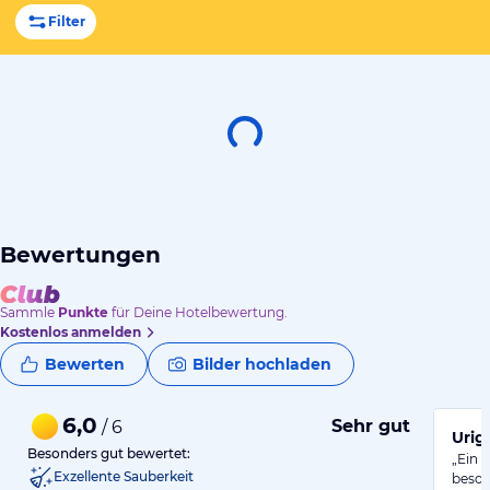
Filter
Bewertungen
Sammle
Punkte
für Deine Hotelbewertung.
Kostenlos anmelden
Bewerten
Bilder hochladen
6,0
Sehr gut
/ 6
Urig
Besonders gut bewertet:
„Ein 
Exzellente Sauberkeit
beson