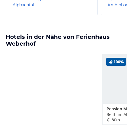
Alpbachtal
im Alpba
Hotels in der Nähe von Ferienhaus
Weberhof
100%
Pension M
Reith im A
80m