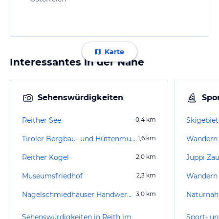
Karte
Interessantes in der Nähe
Sehenswürdigkeiten
Spor
Reither See
0,4
km
Skigebiet
Tiroler Bergbau- und Hüttenmuseum
1,6
km
Wandern 
Reither Kogel
2,0
km
Juppi Za
Museumsfriedhof
2,3
km
Wandern B
Nagelschmiedhäuser Handwerkskunst-Museum
3,0
km
Naturnahe
Sehenswürdigkeiten in Reith im
Sport- un