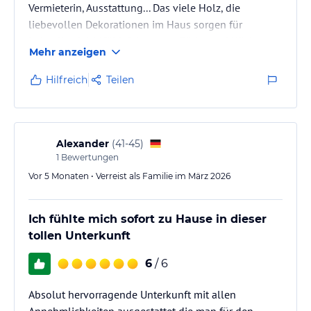
Vermieterin, Ausstattung... Das viele Holz, die
liebevollen Dekorationen im Haus sorgen für
heimelige Wohlfühl-Stimmung. Bäder und Küche,
Mehr anzeigen
Heizung, Elektrizität sind neu und modern und alles
funktioniert prima, Betten sind gut.
Hilfreich
Teilen
Alexander
(
41-45
)
1
Bewertungen
Vor 5 Monaten • Verreist als Familie im März 2026
Ich fühlte mich sofort zu Hause in dieser
tollen Unterkunft
6
/ 6
Absolut hervorragende Unterkunft mit allen
Annehmlichkeiten ausgestattet die man für den