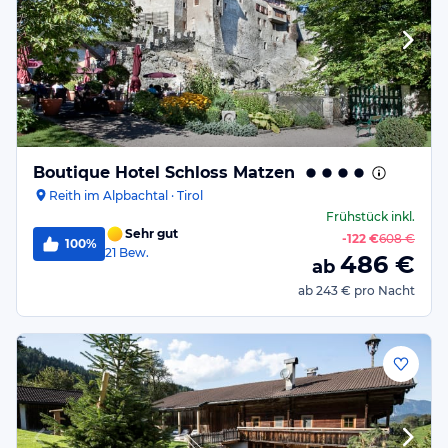
Boutique Hotel Schloss Matzen
Reith im Alpbachtal · Tirol
Frühstück
inkl.
Sehr gut
-
122 €
608 €
100%
21
Bew.
486
€
ab
ab
243 €
pro Nacht