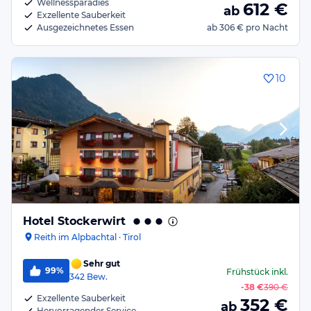
Wellnessparadies
612
€
ab
Exzellente Sauberkeit
Ausgezeichnetes Essen
ab
306 €
pro Nacht
10
Hotel Stockerwirt
Reith im Alpbachtal · Tirol
Sehr gut
99%
Frühstück
inkl.
342
Bew.
-
38 €
390 €
Exzellente Sauberkeit
352
€
ab
Hervorragender Service