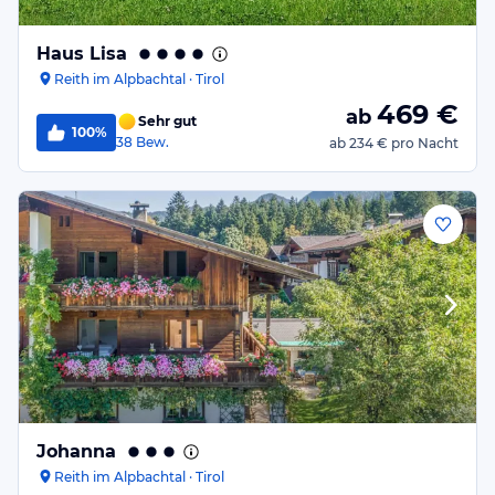
Haus Lisa
Reith im Alpbachtal · Tirol
469
€
ab
Sehr gut
100%
38
Bew.
ab
234 €
pro Nacht
Johanna
Reith im Alpbachtal · Tirol