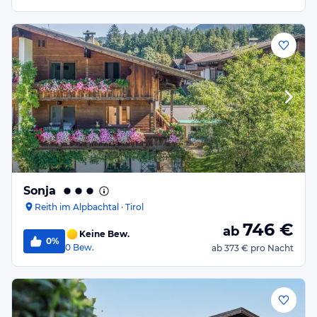
Sonja
Reith im Alpbachtal · Tirol
746
€
ab
Keine Bew.
0%
0
Bew.
ab
373 €
pro Nacht