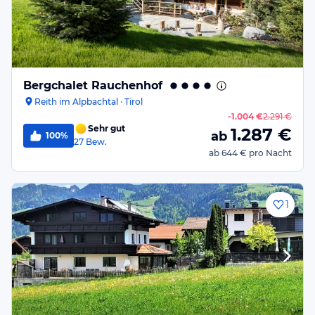
Bergchalet Rauchenhof
Reith im Alpbachtal · Tirol
-
1.004 €
2.291 €
Sehr gut
1.287
€
ab
100%
27
Bew.
ab
644 €
pro Nacht
1