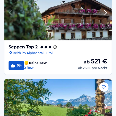
Seppen Top 2
Reith im Alpbachtal · Tirol
521
€
ab
Keine Bew.
0%
0
Bew.
ab
261 €
pro Nacht