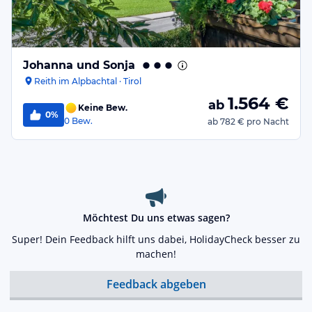
Johanna und Sonja
Reith im Alpbachtal · Tirol
1.564
€
ab
Keine Bew.
0%
0
Bew.
ab
782 €
pro Nacht
Möchtest Du uns etwas sagen?
Super! Dein Feedback hilft uns dabei, HolidayCheck besser zu
machen!
Feedback abgeben