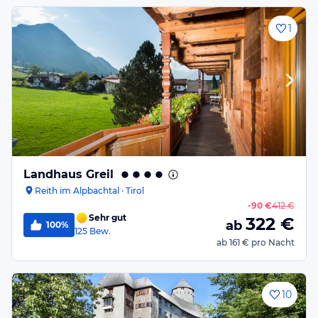
1
Landhaus Greil
Reith im Alpbachtal · Tirol
-
90 €
412 €
Sehr gut
322
€
ab
100%
125
Bew.
ab
161 €
pro Nacht
10