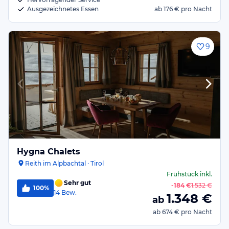
Ausgezeichnetes Essen
ab
176 €
pro Nacht
9
Hygna Chalets
Reith im Alpbachtal · Tirol
Frühstück
inkl.
Sehr gut
-
184 €
1.532 €
100%
14
Bew.
1.348
€
ab
ab
674 €
pro Nacht