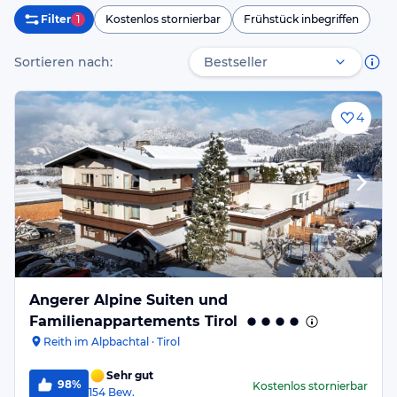
Filter
1
Kostenlos stornierbar
Frühstück inbegriffen
Sortieren nach:
4
Angerer Alpine Suiten und
Familienappartements Tirol
Reith im Alpbachtal · Tirol
Sehr gut
98%
Kostenlos stornierbar
154
Bew.