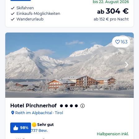
bis
22. August 2026
Skifahren
304
€
ab
Einkaufs-Möglichkeiten
Wanderurlaub
ab
152 €
pro Nacht
163
Hotel Pirchnerhof
Reith im Alpbachtal · Tirol
Sehr gut
98%
737
Bew.
Halbpension
inkl.