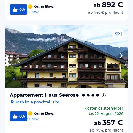
892
€
ab
Keine Bew.
0%
0
Bew.
ab
446 €
pro Nacht
1
Appartement Haus Seerose
Reith im Alpbachtal · Tirol
Kostenlos stornierbar
Keine Bew.
bis
22. August 2026
0%
0
Bew.
357
€
ab
ab
179 €
pro Nacht