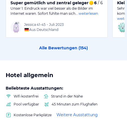
Super gemütlich und zentral gelegen
6
/ 6
Klein
Unser 1. Eindruck war viel besser als die Bilder im
Sehr 
Internet waren. Sofort fühlte man sich…
weiterlesen
kompl
weite
Jessica
41-45
•
Juli 2023
Aus Deutschland
Alle Bewertungen (
154
)
Hotel allgemein
Beliebteste Ausstattungen:
Wifi kostenfrei
Strand in der Nähe
Pool verfügbar
45 Minuten zum Flughafen
Weitere Ausstattung
Kostenlose Parkplätze