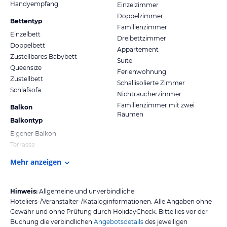
Handyempfang
Einzelzimmer
Tiroler Familienskigebiet
Doppelzimmer
gratis WLAN an 20 Hotzones im Skigebiet
Bettentyp
Familienzimmer
3 x pro Woche wird am Reither Kogel Nachtskilauf mit einer
Einzelbett
Dreibettzimmer
modernen Flutlichtanlage angeboten
Doppelbett
Appartement
Zustellbares Babybett
Winterwandern & Schneeschuhwandern
Suite
Queensize
Ferienwohnung
Zustellbett
Abseits der Skipisten findet man im Alpbachtal zahlreiche
Schallisolierte Zimmer
Schlafsofa
Möglichkeiten, um auf geräumten sowie markierten Wegen die
Nichtraucherzimmer
herrliche Winterlandschaft und die bezaubernde Natur zu
Familienzimmer mit zwei
Balkon
genießen. Auch für Kinderwägen sind einige Winterwanderwege
Räumen
Balkontyp
gut geeignet.
Eigener Balkon
Terrasse
Skitouren
Mehr anzeigen
Inneralpbach ist ein wahres Paradies für Skitourengeher. Hier
findet man sehr schöne Touren für Einsteiger und auch
anstrengendere Routen wie z. B. auf den höchsten Berg vom Bezirk
Hinweis:
Allgemeine und unverbindliche
Kufstein, den Großen Galtenberg (2.424 m).
Hoteliers-/Veranstalter-/Kataloginformationen. Alle Angaben ohne
Gewähr und ohne Prüfung durch HolidayCheck. Bitte lies vor der
Langlaufen
Buchung die verbindlichen
Angebotsdetails
des jeweiligen