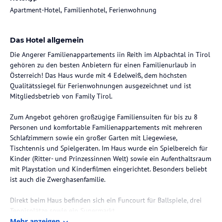
Apartment-Hotel, Familienhotel, Ferienwohnung
Das Hotel allgemein
Die Angerer Familienappartements iin Reith im Alpbachtal in Tirol
gehören zu den besten Anbietern für einen Familienurlaub in
Österreich! Das Haus wurde mit 4 Edelweiß, dem höchsten
Qualitätssiegel für Ferienwohnungen ausgezeichnet und ist
Mitgliedsbetrieb von Family Tirol.
Zum Angebot gehören großzügige Familiensuiten für bis zu 8
Personen und komfortable Familienappartements mit mehreren
Schlafzimmern sowie ein großer Garten mit Liegewiese,
Tischtennis und Spielgeräten. Im Haus wurde ein Spielbereich für
Kinder (Ritter- und Prinzessinnen Welt) sowie ein Aufenthaltsraum
mit Playstation und Kinderfilmen eingerichtet. Besonders beliebt
ist auch die Zwerghasenfamilie.
Direkt beim Haus befinden sich ein Funcourt für Ballspiele, drei
Tennisplätze sowie ein Supermarkt.
Zum Reither Badesee spaziert man nur fünf Minuten und auch der
Mehr anzeigen