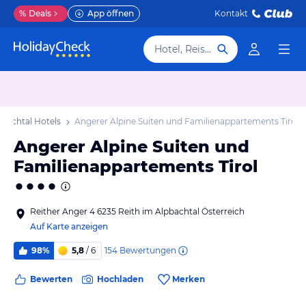
%
Deals
App öffnen
Kontakt
Hotel, Reiseziel
pbachtal Hotels
Angerer Alpine Suiten und Familienappartements Tirol
Angerer Alpine Suiten und
Familienappartements Tirol
Reither Anger 4 6235 Reith im Alpbachtal Österreich
Auf Karte anzeigen
154
Bewertungen
98%
5,8
/ 6
Bewerten
Hochladen
Merken