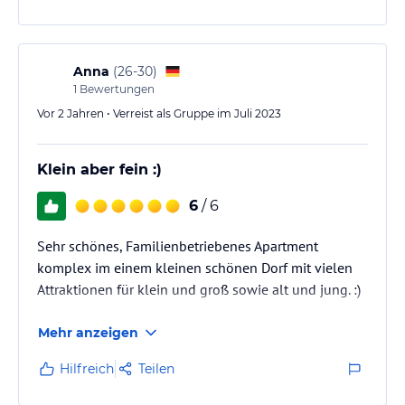
Ortszentrum. Die Angerer Familienappartements Tirol finden Sie
auf der rechten Fahrbahnseite direkt vor dem Supermarkt M-Preis.
Anreise mit dem Flugzeug
Anna
(
26-30
)
1
Bewertungen
Die nächstgelegenen Flughäfen sind
Vor 2 Jahren • Verreist als Gruppe im Juli 2023
Flughafen Innsbruck (50 km)
Flughafen München (150 km)
Klein aber fein :)
Flughafen Salzburg (150 km)
6
/ 6
Flughafen Transfers
Sehr schönes, Familienbetriebenes Apartment
Anbieter für Flughafentransfers
komplex im einem kleinen schönen Dorf mit vielen
Attraktionen für klein und groß sowie alt und jung. :)
Taxi Moser: Tel. +43 5336 5616 0
Taxi Team: Tel. +43 676 9532300
Mehr anzeigen
Four Season Travel: Tel. +43 512 584157
Hilfreich
Teilen
Die Angerer Familienappartements Tirol befinden sich im Ortsteil
Reither Anger, nur drei Gehminuten vom Dorfzentrum entfernt.