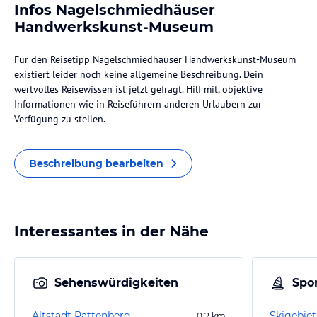
Infos Nagelschmiedhäuser
Handwerkskunst-Museum
Für den Reisetipp Nagelschmiedhäuser Handwerkskunst-Museum
existiert leider noch keine allgemeine Beschreibung. Dein
wertvolles Reisewissen ist jetzt gefragt. Hilf mit, objektive
Informationen wie in Reiseführern anderen Urlaubern zur
Verfügung zu stellen.
Beschreibung bearbeiten
Interessantes in der Nähe
Sehenswürdigkeiten
Spor
Altstadt Rattenberg
Skigebiet
0,2
km