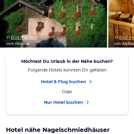
Bild melden
Bild m
vom Hotelier
von Alpbac
Möchtest Du Urlaub in der Nähe buchen?
Folgende Hotels könnten Dir gefallen
Hotel & Flug buchen
Oder
Nur Hotel buchen
Hotel nähe Nagelschmiedhäuser