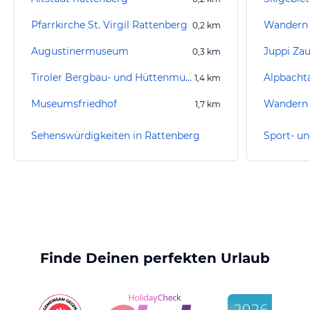
Pfarrkirche St. Virgil Rattenberg
Wandern 
0,2
km
Augustinermuseum
Juppi Za
0,3
km
Tiroler Bergbau- und Hüttenmuseum
Alpbachta
1,4
km
Museumsfriedhof
Wandern B
1,7
km
Sehenswürdigkeiten in Rattenberg
Finde Deinen perfekten Urlaub