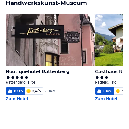
Handwerkskunst-Museum
Boutiquehotel Rattenberg
Gasthaus Ran
Rattenberg, Tirol
Radfeld, Tirol
100
%
5,4
/
6
100
%
5,5
/
2 Bew.
Zum Hotel
Zum Hotel