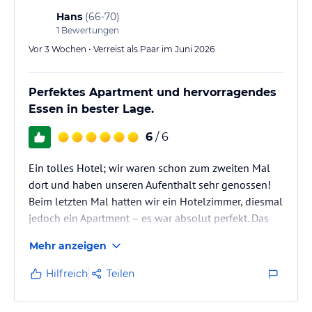
und vieles mehr.
Hans
(
66-70
)
* Im Winter Busfahrten in der Region, Schneeschuhwanderung,
1
Bewertungen
Fackelwanderung, Loipenbenutzung, Museen & Kultur,
Vorteilspreise, und vieles mehr.
Vor 3 Wochen • Verreist als Paar im Juni 2026
Informationen zur ALPBACHTAL CARD finden Sie unter
www.alpbachtal.at
Perfektes Apartment und hervorragendes
Änderungen vorbehalten!
Essen in bester Lage.
Sonstige Einrichtungen und Services
6
/ 6
* Parkplatz beim Hotel
Ein tolles Hotel; wir waren schon zum zweiten Mal
* W-Lan
dort und haben unseren Aufenthalt sehr genossen!
* Skiraum & Skischuhtrockner
Beim letzten Mal hatten wir ein Hotelzimmer, diesmal
jedoch ein Apartment – ​​es war absolut perfekt. Das
* Radkeller
Frühstück war ausgezeichnet und ließ keine Wünsche
Mehr anzeigen
offen, und auch das Abendessen war durchweg gut.
* Personenlift/Aufzug
Es standen jeweils zwei Hauptgerichte zur Auswahl,
Hilfreich
Teilen
und wir haben immer etwas gefunden, das uns
* Sie reisen am liebsten mit der Bahn? Gerne holen wir Sie
schmeckte! Das Hotel liegt direkt im Ort, mit einer
kostenlos mit unserem Hotelbus vom Bahnhof Brixlegg oder