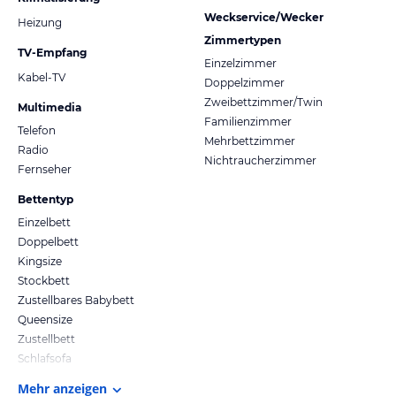
Weckservice/Wecker
Heizung
Zimmertypen
TV-Empfang
Einzelzimmer
Kabel-TV
Doppelzimmer
Zweibettzimmer/Twin
Multimedia
Familienzimmer
Telefon
Mehrbettzimmer
Radio
Nichtraucherzimmer
Fernseher
Bettentyp
Einzelbett
Doppelbett
Kingsize
Stockbett
Zustellbares Babybett
Queensize
Zustellbett
Schlafsofa
Mehr anzeigen