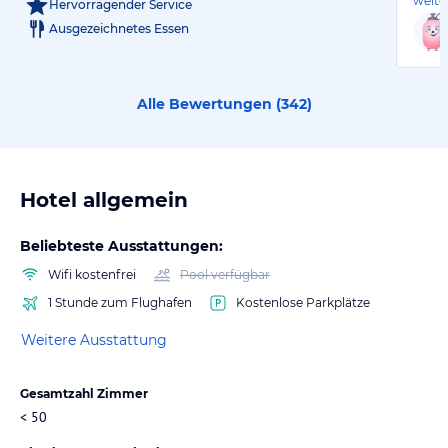
weite
Hervorragender Service
Ausgezeichnetes Essen
Alle Bewertungen (
342
)
Hotel allgemein
Beliebteste Ausstattungen:
Wifi kostenfrei
Pool verfügbar
1 Stunde zum Flughafen
Kostenlose Parkplätze
Weitere Ausstattung
Gesamtzahl Zimmer
< 50