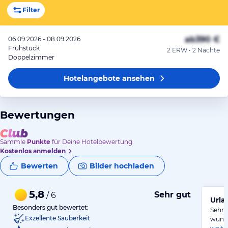
Filter
ab
390 €
06.09.2026 - 08.09.2026
Frühstück
2 ERW • 2 Nächte
Doppelzimmer
Hotelangebote
ansehen
Bewertungen
Sammle
Punkte
für Deine Hotelbewertung.
Kostenlos anmelden
Bewerten
Bilder hochladen
5,8
Sehr gut
/ 6
Urla
Besonders gut bewertet:
Sehr 
Exzellente Sauberkeit
wunde