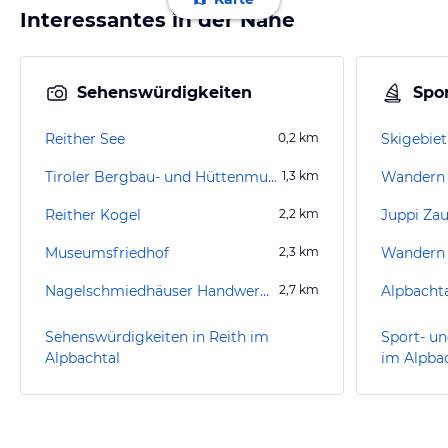
Interessantes in der Nähe
Sehenswürdigkeiten
Spor
Reither See
0,2
km
Skigebiet
Tiroler Bergbau- und Hüttenmuseum
1,3
km
Wandern 
Reither Kogel
2,2
km
Juppi Za
Museumsfriedhof
2,3
km
Wandern B
Nagelschmiedhäuser Handwerkskunst-Museum
2,7
km
Alpbachta
Sehenswürdigkeiten in Reith im
Sport- un
Alpbachtal
im Alpba