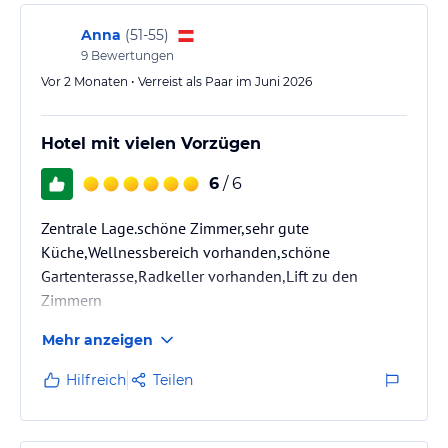
Sport und Unterhaltung
Anna
(
51-55
)
Im Wochenprogramm der Region Alpbachtal findet jeder seine
9
Bewertungen
individuellen Aktivitäten:
Vor 2 Monaten • Verreist als Paar im Juni 2026
Tolles Wander- und Unterhaltungsprogramm
Familien- und Kinderprogramm im Sommer und Winter.
Hotel mit vielen Vorzügen
Im Winter täglich Sauna & Dampfbad von 15.00 bis 19.00 Uhr
Im Sommer auf Anfrage
6
/ 6
Und das Beste: Unser Gäste genießen einen besonderen Vorteil:
Zentrale Lage.schöne Zimmer,sehr gute
Küche,Wellnessbereich vorhanden,schöne
Mit der ALPBACHTAL CARD kommen Sie automatisch in den
Gartenterasse,Radkeller vorhanden,Lift zu den
Genuss von exklusiven Leistungen!
Zimmern
Die ALPBACHTAL CARD ist bereits ab der ersten Übernachtung
inklusive!
Mehr anzeigen
Ob Groß oder Klein - die Card bietet zahlreiche Möglichkeiten das
Alpbachtal zu erkunden:
Hilfreich
Teilen
* Im Sommer freie Fahrt mit den angegebenen Bergbahnen,
Eintritt zu den umliegenden Badeseen und Schwimmbäder,
Busfahrten in der Region, Museen & Kultur, Tennis, Vorteilspreise