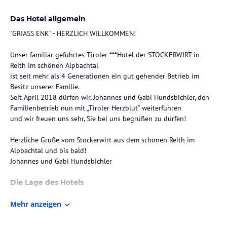
Das Hotel allgemein
"GRIASS ENK" - HERZLICH WILLKOMMEN!
Unser familiär geführtes Tiroler ***Hotel der STOCKERWIRT in
Reith im schönen Alpbachtal
ist seit mehr als 4 Generationen ein gut gehender Betrieb im
Besitz unserer Familie.
Seit April 2018 dürfen wir, Johannes und Gabi Hundsbichler, den
Familienbetrieb nun mit „Tiroler Herzblut“ weiterführen
und wir freuen uns sehr, Sie bei uns begrüßen zu dürfen!
Herzliche Grüße vom Stockerwirt aus dem schönen Reith im
Alpbachtal und bis bald!
Johannes und Gabi Hundsbichler
Die Lage des Hotels
Der Stockerwirt ist zentral gelegen im Ortszentrum vom schönsten
Mehr anzeigen
Blumendorf Europas Reith im Alpbachtal und nur wenige Schritte
zum romantischen Badesee, das "Blaue Auge von Reith", entfernt.