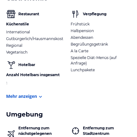
Restaurant
Verpflegung
Küchenstile
Frühstück
Halbpension
International
Abendessen
Gutbürgerlich/Hausmannskost
Begrüßungsgetränk
Regional
A la Carte
Vegetarisch
Spezielle Diät-Menüs (auf
Anfrage)
Hotelbar
Lunchpakete
Anzahl Hotelbars insgesamt
1
Mehr anzeigen
Umgebung
Entfernung zum
Entfernung zum
nächstgelegenen
Stadtzentrum