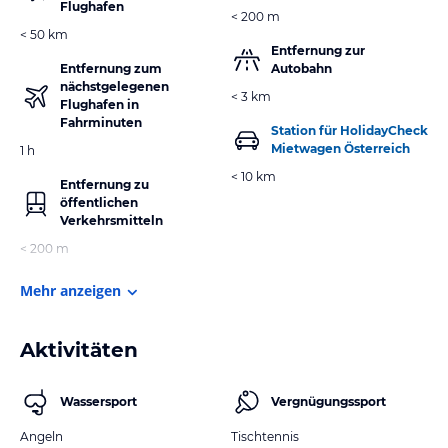
Flughafen
< 200 m
< 50 km
Entfernung zur
Entfernung zum
Autobahn
nächstgelegenen
< 3 km
Flughafen in
Fahrminuten
Station für HolidayCheck
Mietwagen Österreich
1 h
< 10 km
Entfernung zu
öffentlichen
Verkehrsmitteln
< 200 m
Mehr anzeigen
Aktivitäten
Wassersport
Vergnügungssport
Angeln
Tischtennis