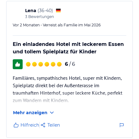
Änderungen vorbehalten!
Lena
(
36-40
)
Hinweis:
Allgemeine und unverbindliche
3
Bewertungen
Hoteliers-/Veranstalter-/Kataloginformationen. Alle Angaben
Vor 2 Monaten • Verreist als Familie im Mai 2026
ohne Gewähr und ohne Prüfung durch HolidayCheck. Bitte
lies vor der Buchung die verbindlichen
Angebotsdetails
des
jeweiligen Veranstalters.
Ein einladendes Hotel mit leckerem Essen
und tollem Spielplatz für Kinder
6
/ 6
Familiäres, sympathisches Hotel, super mit Kindern,
Spielplatz direkt bei der Außenterasse im
traumhaften Hinterhof, super leckere Küche, perfekt
zum Wandern mit Kindern.
Mehr anzeigen
Hilfreich
Teilen