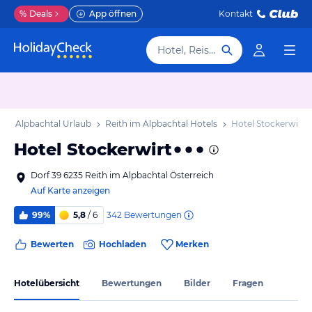
%
Deals
App öffnen
Kontakt
Hotel, Reiseziel
 im Alpbachtal Urlaub
Reith im Alpbachtal Hotels
Hotel Stockerwirt
Hotel Stockerwirt
Dorf 39 6235 Reith im Alpbachtal Österreich
Auf Karte anzeigen
342
Bewertungen
99%
5,8
/ 6
Bewerten
Hochladen
Merken
Hotelübersicht
Bewertungen
Bilder
Fragen