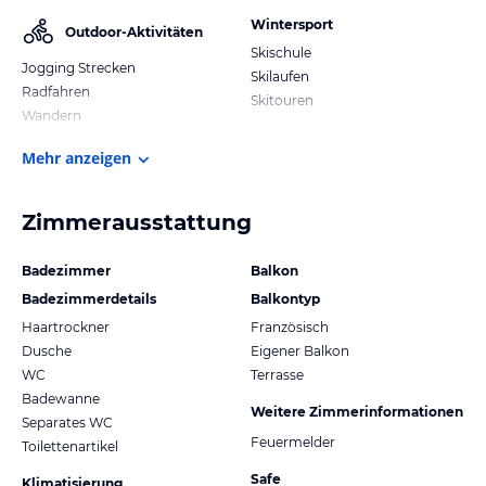
Wintersport
Outdoor-Aktivitäten
Skischule
Jogging Strecken
Skilaufen
Radfahren
Skitouren
Wandern
Mehr anzeigen
Zimmerausstattung
Badezimmer
Balkon
Badezimmerdetails
Balkontyp
Haartrockner
Französisch
Dusche
Eigener Balkon
WC
Terrasse
Badewanne
Weitere Zimmerinformationen
Separates WC
Feuermelder
Toilettenartikel
Safe
Klimatisierung