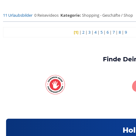
11 Urlaubsbilder
0 Reisevideos
Kategorie:
Shopping - Geschäfte / Shop
[1]
|
2
|
3
|
4
|
5
|
6
|
7
|
8
|
9
Finde Dei
Hol