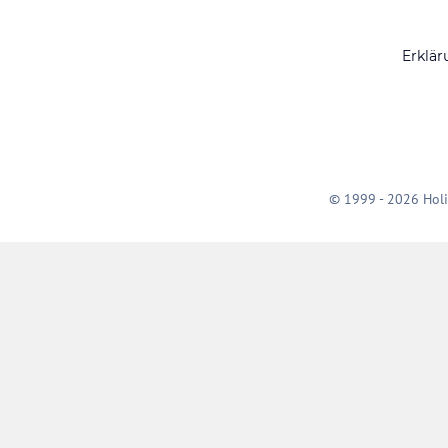
Erklär
© 1999 - 2026 Holi