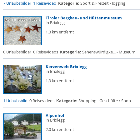
7 Urlaubsbilder
1 Reisevideo
Kategorie:
Sport & Freizeit - Jogging
Tiroler Bergbau- und Hüttenmuseum
in Brixlegg
1,3 km entfernt
0 Urlaubsbilder
0 Reisevideos
Kategorie:
Sehenswürdigke... - Museum
Kerzenwelt Brixlegg
in Brixlegg
1,9 km entfernt
1 Urlaubsbild
0 Reisevideos
Kategorie:
Shopping - Geschäfte / Shop
Alpenhof
in Brixlegg
2,0 km entfernt