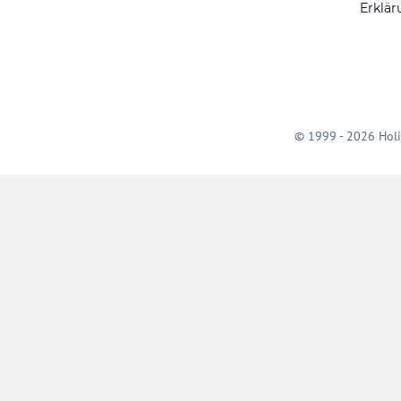
Erklär
© 1999 - 2026 Holi