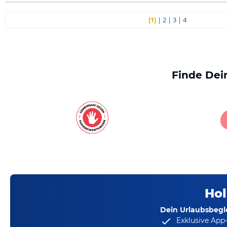
[1]
|
2
|
3
|
4
Finde Dei
Hol
Dein Urlaubsbegle
Exklusive App