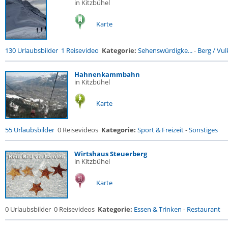
in Kitzbühel
Karte
130 Urlaubsbilder
1 Reisevideo
Kategorie:
Sehenswürdigke...
-
Berg / Vu
Hahnenkammbahn
in Kitzbühel
Karte
55 Urlaubsbilder
0 Reisevideos
Kategorie:
Sport & Freizeit
-
Sonstiges
Wirtshaus Steuerberg
in Kitzbühel
Karte
0 Urlaubsbilder
0 Reisevideos
Kategorie:
Essen & Trinken
-
Restaurant