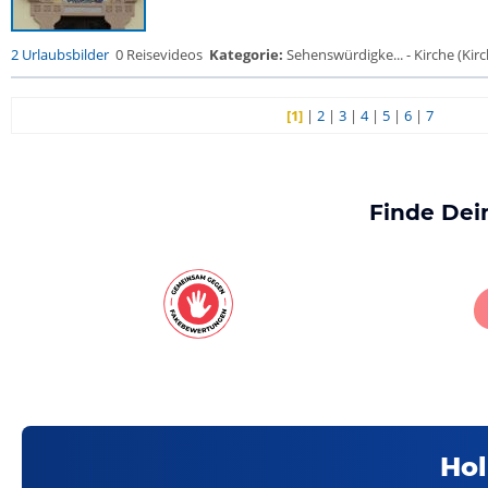
2 Urlaubsbilder
0 Reisevideos
Kategorie:
Sehenswürdigke... - Kirche (Kirch
[1]
|
2
|
3
|
4
|
5
|
6
|
7
Finde Dei
Hol