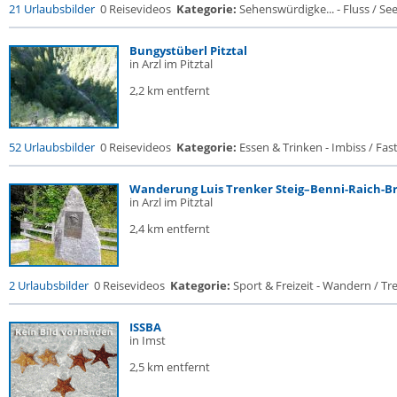
21 Urlaubsbilder
0 Reisevideos
Kategorie:
Sehenswürdigke... - Fluss / See /
Bungystüberl Pitztal
in Arzl im Pitztal
2,2 km entfernt
52 Urlaubsbilder
0 Reisevideos
Kategorie:
Essen & Trinken - Imbiss / Fas
Wanderung Luis Trenker Steig–Benni-Raich-Br
in Arzl im Pitztal
2,4 km entfernt
2 Urlaubsbilder
0 Reisevideos
Kategorie:
Sport & Freizeit - Wandern / Trek
ISSBA
in Imst
2,5 km entfernt