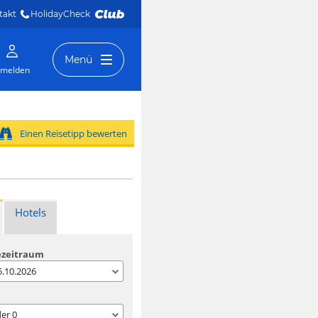
takt
HolidayCheck 
Menü
melden
Einen Reisetipp bewerten
Hotels
ezeitraum
05.10.2026
der
0