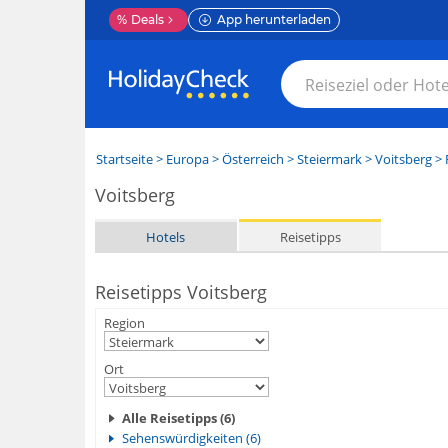
%
Deals
App herunterladen
Startseite
>
Europa
>
Österreich
>
Steiermark
>
Voitsberg
> 
Voitsberg
Hotels
Reisetipps
Reisetipps Voitsberg
Region
Ort
Alle Reisetipps (6)
Sehenswürdigkeiten (6)