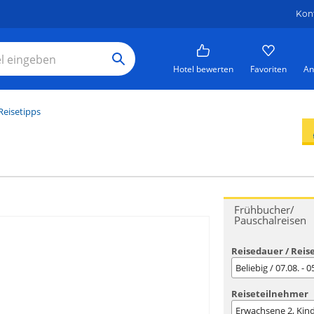
Kon
Hotel bewerten
Favoriten
An
Reisetipps
Frühbucher/
Pauschalreisen
Reisedauer / Reis
Beliebig / 07.08. - 
Reiseteilnehmer
Erwachsene
2
, Kin