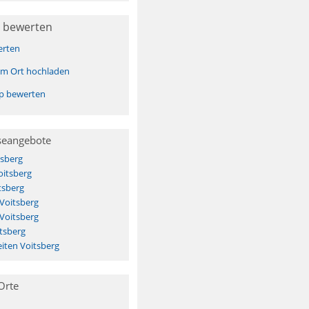
 bewerten
erten
sem Ort hochladen
pp bewerten
seangebote
tsberg
oitsberg
tsberg
 Voitsberg
 Voitsberg
tsberg
iten Voitsberg
Orte