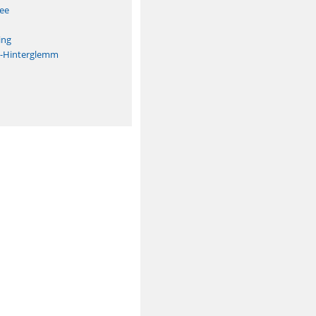
See
ing
h-Hinterglemm