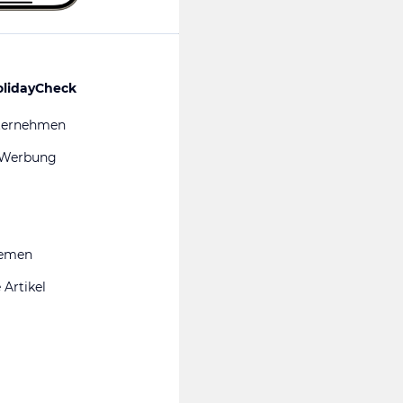
olidayCheck
ternehmen
 Werbung
hemen
 Artikel