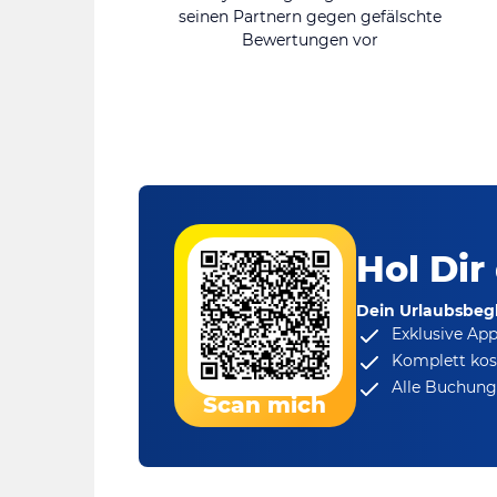
seinen Partnern gegen gefälschte
Bewertungen vor
Hol Dir
Dein Urlaubsbegl
Exklusive Ap
Komplett kos
Alle Buchungs
Scan mich