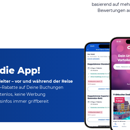
basierend auf mehr
Bewertungen au
 die App!
eiter – vor und während der Reise
p-Rabatte
auf Deine Buchungen
tenlos,
keine Werbung
infos immer griffbereit