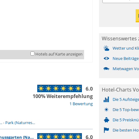
Wissenswertes 
Wetter und Kl
Hotels auf Karte anzeigen
Neue Beiträge
Mietwagen Vo
6.0
Hotel-Charts Vo
100% Weiterempfehlung
Die 5 Aufsteig
1 Bewertung
Die 5 Top-bew
Die 5 Preisknü
..
-
Park (Naturres...
Die besten Ho
6.0
ussgarten (Na...