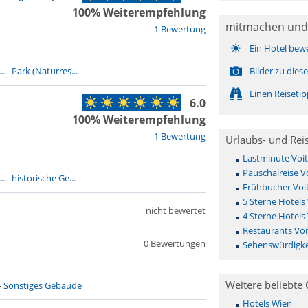
100% Weiterempfehlung
mitmachen und
1 Bewertung
Ein Hotel bew
..
-
Park (Naturres...
Bilder zu die
Einen Reiseti
6.0
100% Weiterempfehlung
1 Bewertung
Urlaubs- und Rei
Lastminute Voi
Pauschalreise V
..
-
historische Ge...
Frühbucher Voi
5 Sterne Hotels
nicht bewertet
4 Sterne Hotels
Restaurants Voi
0 Bewertungen
Sehenswürdigke
Weitere beliebte 
-
Sonstiges Gebäude
Hotels Wien