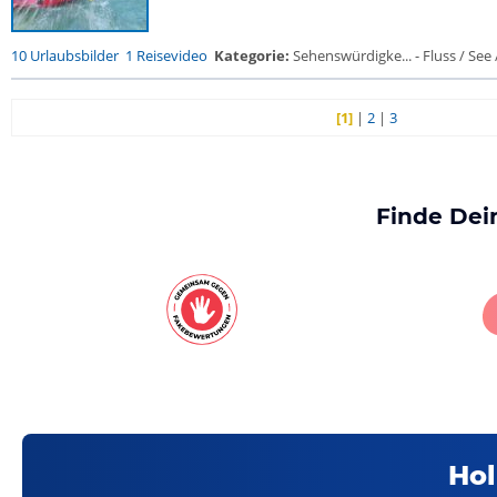
10 Urlaubsbilder
1 Reisevideo
Kategorie:
Sehenswürdigke... - Fluss / See / 
[1]
|
2
|
3
Finde Dei
Hol