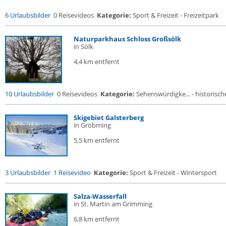
6 Urlaubsbilder
0 Reisevideos
Kategorie:
Sport & Freizeit - Freizeitpark
Naturparkhaus Schloss Großsölk
in Sölk
4,4 km entfernt
10 Urlaubsbilder
0 Reisevideos
Kategorie:
Sehenswürdigke... - historische
Skigebiet Galsterberg
in Gröbming
5,5 km entfernt
3 Urlaubsbilder
1 Reisevideo
Kategorie:
Sport & Freizeit - Wintersport
Salza-Wasserfall
in St. Martin am Grimming
6,8 km entfernt