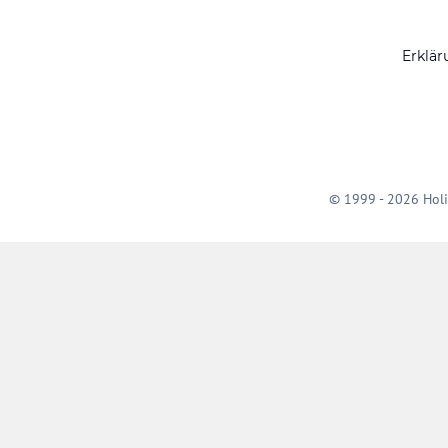
Erklär
© 1999 - 2026 Holi