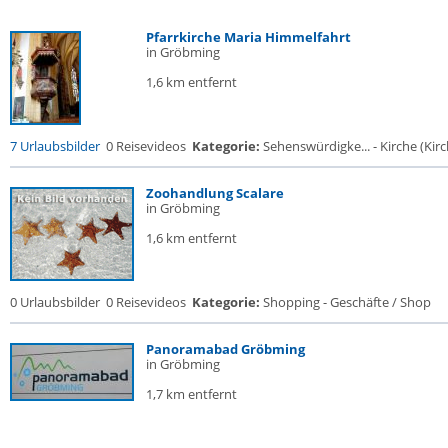
Pfarrkirche Maria Himmelfahrt
in Gröbming
1,6 km entfernt
7 Urlaubsbilder
0 Reisevideos
Kategorie:
Sehenswürdigke... - Kirche (Kirch
Zoohandlung Scalare
in Gröbming
1,6 km entfernt
0 Urlaubsbilder
0 Reisevideos
Kategorie:
Shopping - Geschäfte / Shop
Panoramabad Gröbming
in Gröbming
1,7 km entfernt