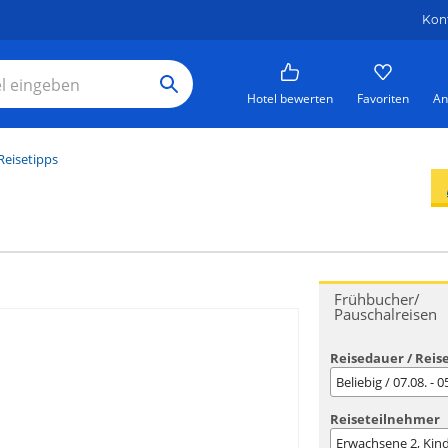
Kon
Hotel bewerten
Favoriten
An
Reisetipps
Frühbucher/
Pauschalreisen
Reisedauer / Reis
Beliebig / 07.08. - 
Reiseteilnehmer
Erwachsene
2
, Kin