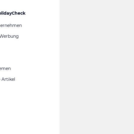
olidayCheck
ternehmen
 Werbung
hemen
 Artikel