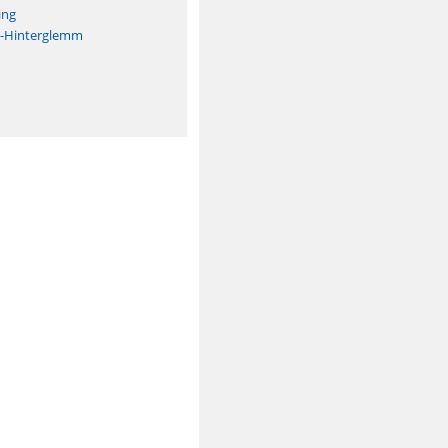
ing
h-Hinterglemm