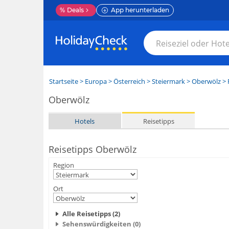
%
Deals
App herunterladen
Startseite
>
Europa
>
Österreich
>
Steiermark
>
Oberwölz
> 
Oberwölz
Hotels
Reisetipps
Reisetipps Oberwölz
Region
Ort
Alle Reisetipps (2)
Sehenswürdigkeiten (0)