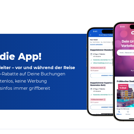
 die App!
eiter – vor und während der Reise
p-Rabatte
auf Deine Buchungen
tenlos,
keine Werbung
infos immer griffbereit