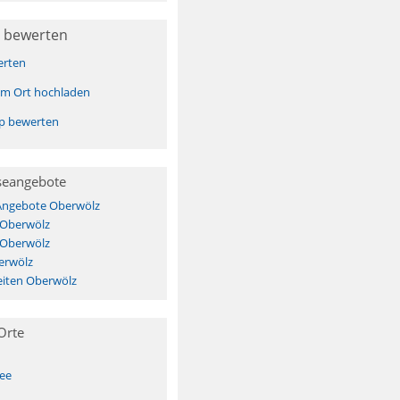
 bewerten
erten
sem Ort hochladen
pp bewerten
seangebote
 Angebote Oberwölz
 Oberwölz
 Oberwölz
erwölz
iten Oberwölz
Orte
See