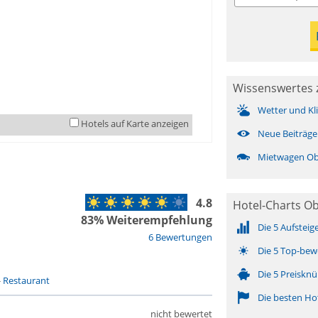
Wissenswertes 
Wetter und Kl
Hotels auf Karte anzeigen
Neue Beiträge
Mietwagen Ob
4.8
Hotel-Charts O
83% Weiterempfehlung
Die 5 Aufsteig
6 Bewertungen
Die 5 Top-bew
Die 5 Preisknü
-
Restaurant
Die besten Ho
nicht bewertet