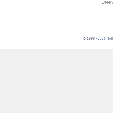
Erklär
© 1999 - 2026 Holi