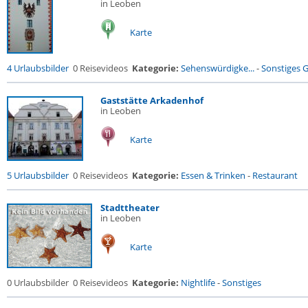
in Leoben
Karte
4 Urlaubsbilder
0 Reisevideos
Kategorie:
Sehenswürdigke...
-
Sonstiges 
Gaststätte Arkadenhof
in Leoben
Karte
5 Urlaubsbilder
0 Reisevideos
Kategorie:
Essen & Trinken
-
Restaurant
Stadttheater
in Leoben
Karte
0 Urlaubsbilder
0 Reisevideos
Kategorie:
Nightlife
-
Sonstiges