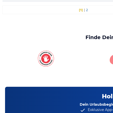
[1]
|
2
Finde Dei
Hol
Dein Urlaubsbegle
Exklusive App