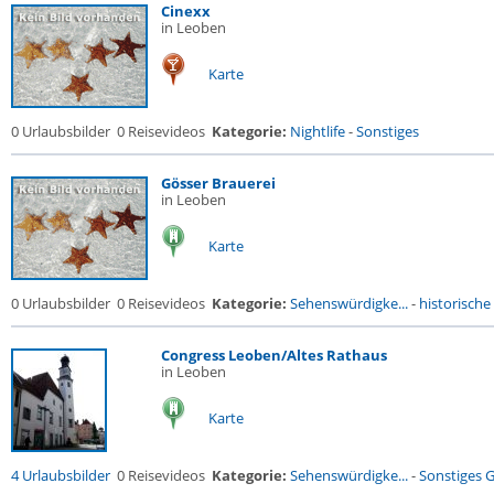
Cinexx
in Leoben
Karte
0 Urlaubsbilder
0 Reisevideos
Kategorie:
Nightlife
-
Sonstiges
Gösser Brauerei
in Leoben
Karte
0 Urlaubsbilder
0 Reisevideos
Kategorie:
Sehenswürdigke...
-
historische 
Congress Leoben/Altes Rathaus
in Leoben
Karte
4 Urlaubsbilder
0 Reisevideos
Kategorie:
Sehenswürdigke...
-
Sonstiges 