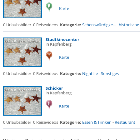
Karte
0 Urlaubsbilder
0 Reisevideos
Kategorie:
Sehenswürdigke...
-
historische 
Stadtkinocenter
in Kapfenberg
Karte
0 Urlaubsbilder
0 Reisevideos
Kategorie:
Nightlife
-
Sonstiges
Schicker
in Kapfenberg
Karte
0 Urlaubsbilder
0 Reisevideos
Kategorie:
Essen & Trinken
-
Restaurant