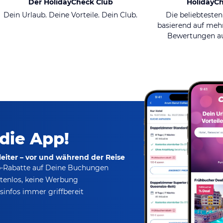
Der HolidayCheck Club
HolidayC
Dein Urlaub. Deine Vorteile. Dein Club.
Die beliebtesten
basierend auf mehr
Bewertungen au
 die App!
eiter – vor und während der Reise
p-Rabatte
auf Deine Buchungen
tenlos,
keine Werbung
infos immer griffbereit