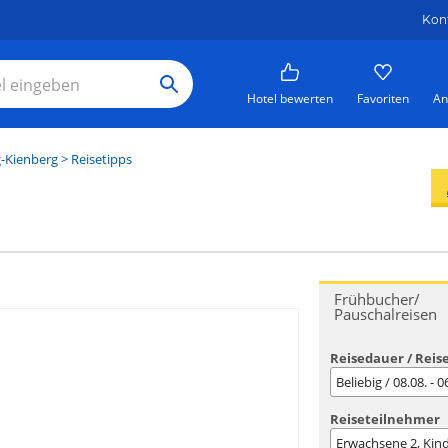
Kon
Hotel bewerten
Favoriten
An
g-Kienberg
> Reisetipps
Frühbucher/
Pauschalreisen
Reisedauer / Reis
Beliebig / 08.08. - 
Reiseteilnehmer
Erwachsene
2
, Kin