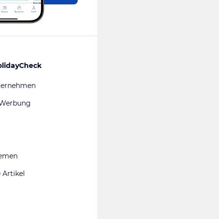
olidayCheck
ternehmen
 Werbung
hemen
 Artikel