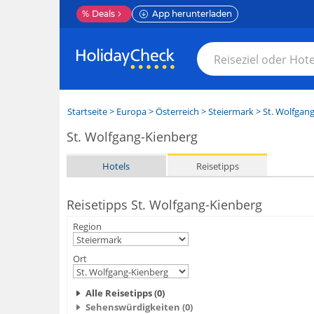
%
Deals
App herunterladen
Startseite
>
Europa
>
Österreich
>
Steiermark
>
St. Wolfgan
St. Wolfgang-Kienberg
Hotels
Reisetipps
Reisetipps St. Wolfgang-Kienberg
Region
Ort
Alle Reisetipps (0)
Sehenswürdigkeiten (0)