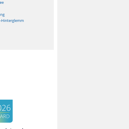
See
ing
h-Hinterglemm