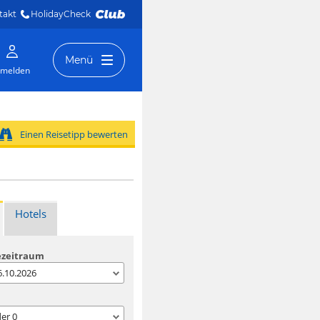
takt
HolidayCheck 
Menü
melden
Einen Reisetipp bewerten
Hotels
ezeitraum
06.10.2026
der
0