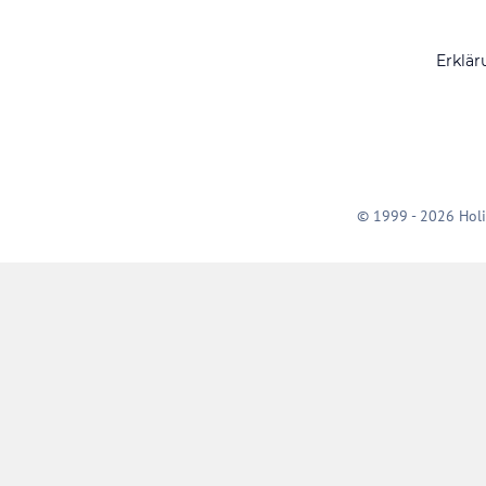
Erklär
© 1999 - 2026 Holi