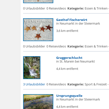
0 Urlaubsbilder
0 Reisevideos
Kategorie:
Essen & Trinken 
Gasthof Fischerwirt
in Neumarkt in der Steiermark
3,6 km entfernt
0 Urlaubsbilder
0 Reisevideos
Kategorie:
Essen & Trinken 
Graggerschlucht
in St. Marein bei Neumarkt
4,4 km entfernt
3 Urlaubsbilder
0 Reisevideos
Kategorie:
Sport & Freizeit -
Ursprungsquelle
in Neumarkt in der Steiermark
4,4 km entfernt