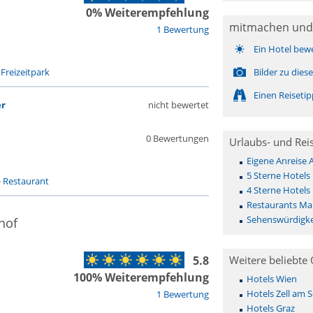
0% Weiterempfehlung
mitmachen und
1 Bewertung
Ein Hotel bew
-
Freizeitpark
Bilder zu die
Einen Reiseti
er
nicht bewertet
0 Bewertungen
Urlaubs- und Rei
Eigene Anreise
5 Sterne Hotels
-
Restaurant
4 Sterne Hotels
Restaurants Ma
Sehenswürdigke
hof
5.8
Weitere beliebte 
100% Weiterempfehlung
Hotels Wien
Hotels Zell am 
1 Bewertung
Hotels Graz