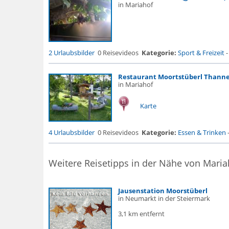
in Mariahof
2 Urlaubsbilder
0 Reisevideos
Kategorie:
Sport & Freizeit
Restaurant Moortstüberl Thann
in Mariahof
Karte
4 Urlaubsbilder
0 Reisevideos
Kategorie:
Essen & Trinken
Weitere Reisetipps in der Nähe von Maria
Jausenstation Moorstüberl
in Neumarkt in der Steiermark
3,1 km entfernt