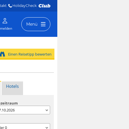
takt
HolidayCheck 
Menü
melden
Einen Reisetipp bewerten
Hotels
ezeitraum
07.10.2026
der
0