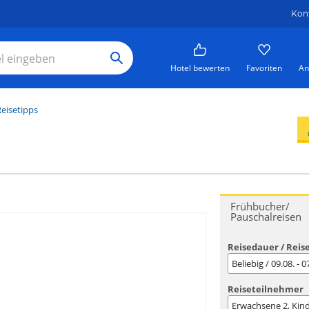
Kon
Hotel bewerten
Favoriten
An
eisetipps
Frühbucher/
Pauschalreisen
Reisedauer / Reis
Beliebig / 09.08. - 
Reiseteilnehmer
Erwachsene
2
, Kin