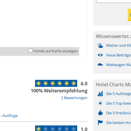
Wissenswertes 
Wetter und Kl
Hotels auf Karte anzeigen
Neue Beiträge
Mietwagen Ma
6.0
Hotel-Charts Ma
100% Weiterempfehlung
Die 5 Aufsteig
2 Bewertungen
Die 5 Top-bew
Die 5 Preisknü
-
Ausflüge
Die besten Ho
1.0