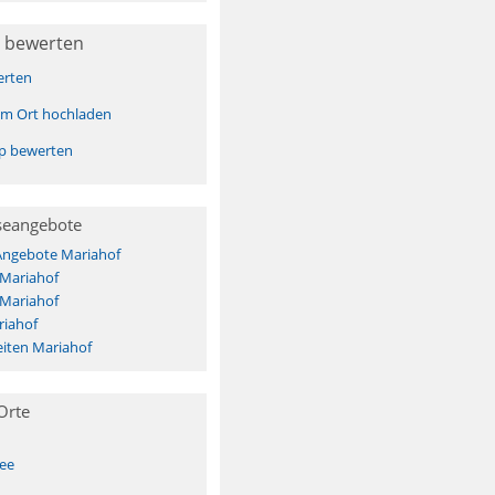
 bewerten
erten
sem Ort hochladen
pp bewerten
seangebote
 Angebote Mariahof
 Mariahof
 Mariahof
riahof
iten Mariahof
Orte
See