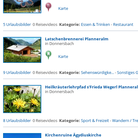
Karte
5 Urlaubsbilder
0 Reisevideos
Kategorie:
Essen & Trinken
-
Restaurant
Latschenbrennerei Planneralm
in Donnersbach
Karte
9 Urlaubsbilder
0 Reisevideos
Kategorie:
Sehenswürdigke...
-
Sonstiges 
Heilkräuterlehrpfad s'Frieda Wegerl Plannera
in Donnersbach
8 Urlaubsbilder
0 Reisevideos
Kategorie:
Sport & Freizeit
-
Wandern / Trek
Kirchenruine Ägydiuskirche