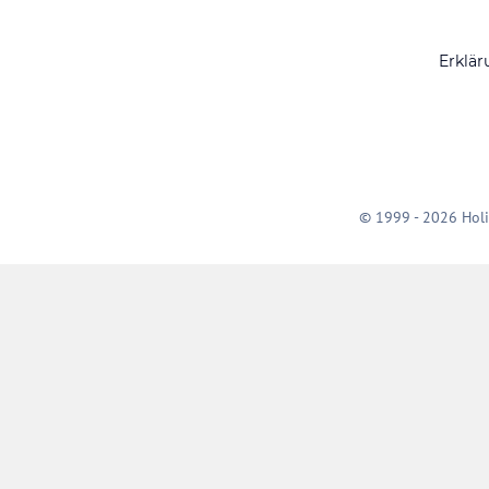
Erklär
© 1999 - 2026 Holi