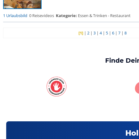
1 Urlaubsbild
0 Reisevideos
Kategorie:
Essen & Trinken - Restaurant
[1]
|
2
|
3
|
4
|
5
|
6
|
7
|
8
Finde Dei
Hol