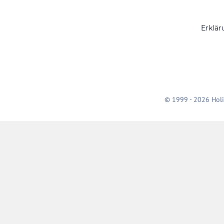
Erklär
© 1999 - 2026 Holi