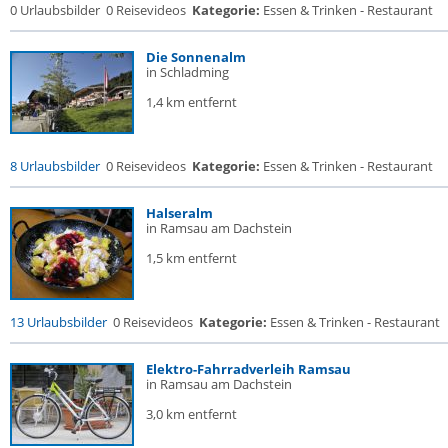
0 Urlaubsbilder
0 Reisevideos
Kategorie:
Essen & Trinken - Restaurant
Die Sonnenalm
in Schladming
1,4 km entfernt
8 Urlaubsbilder
0 Reisevideos
Kategorie:
Essen & Trinken - Restaurant
Halseralm
in Ramsau am Dachstein
1,5 km entfernt
13 Urlaubsbilder
0 Reisevideos
Kategorie:
Essen & Trinken - Restaurant
Elektro-Fahrradverleih Ramsau
in Ramsau am Dachstein
3,0 km entfernt