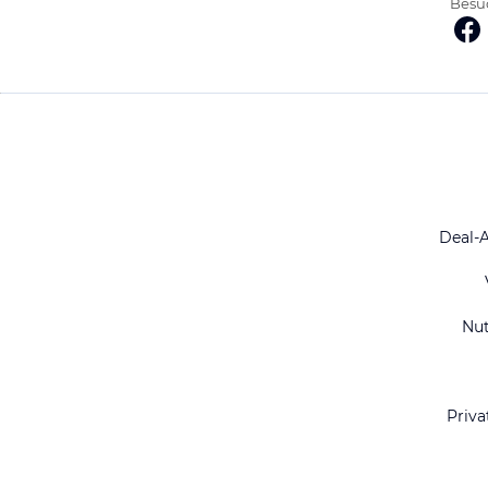
Besuc
Deal-
Nu
Priva