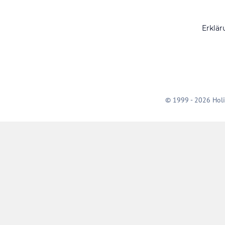
Erklär
© 1999 - 2026 Holi