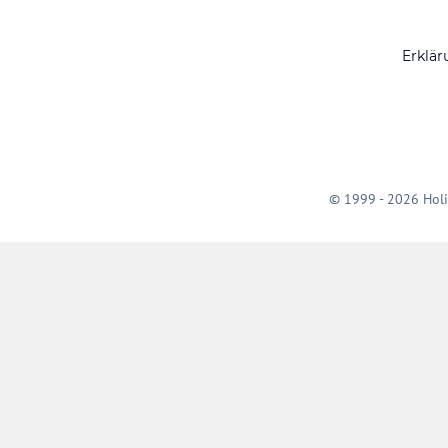
Erklär
© 1999 - 2026 Holi