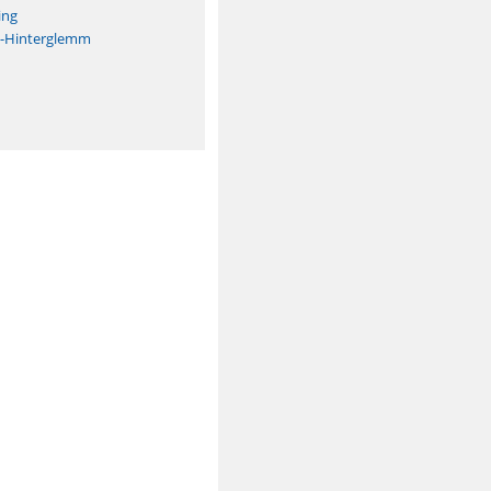
ing
h-Hinterglemm