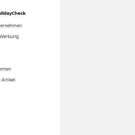
olidayCheck
ternehmen
 Werbung
hemen
 Artikel