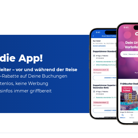
 die App!
eiter – vor und während der Reise
p-Rabatte
auf Deine Buchungen
tenlos,
keine Werbung
infos immer griffbereit