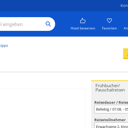
Kon
Hotel bewerten
Favoriten
An
tipps
Frühbucher/
Pauschalreisen
Reisedauer / Reis
Beliebig / 07.08. - 
Reiseteilnehmer
Erwachsene
2
, Kin