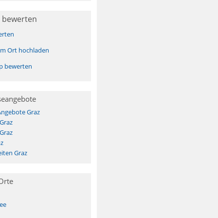
 bewerten
erten
sem Ort hochladen
pp bewerten
seangebote
Angebote Graz
 Graz
 Graz
az
iten Graz
Orte
See