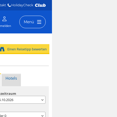
takt
HolidayCheck 
Menü
melden
Einen Reisetipp bewerten
Hotels
ezeitraum
05.10.2026
der
0