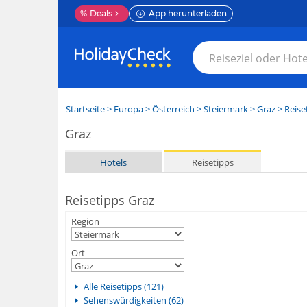
%
Deals
App herunterladen
Startseite
>
Europa
>
Österreich
>
Steiermark
>
Graz
> Reise
Graz
Hotels
Reisetipps
Reisetipps Graz
Region
Ort
Alle Reisetipps (121)
Sehenswürdigkeiten (62)