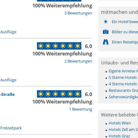
100% Weiterempfehlung
mitmachen und
3 Bewertungen
Ein Hotel bew
-
Ausflüge
Bilder zu die
Einen Reiseti
6.0
100% Weiterempfehlung
2 Bewertungen
Urlaubs- und Rei
Eigene Anreise 
5 Sterne Hotels
-
Ausflüge
4 Sterne Hotels
Restaurants Gr
6.0
-Straße
Sehenswürdigke
100% Weiterempfehlung
1 Bewertung
Weitere beliebte 
Hotels Wien
-
Freizeitpark
Hotels Zell am 
Hotels Graz