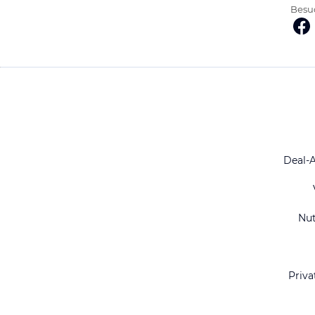
Besuc
Deal-
Nu
Priva