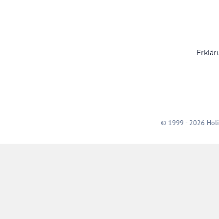
Erklär
© 1999 - 2026 Holi